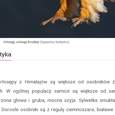
Orłosęp
,
orłosęp brodaty
(
Gypaetus barbatus
).
tyka
rłosępy z Himalajów są większe od osobników ż
h. W ogólnej populacji samice są większe od 
rzona głowa i gruba, mocna szyja. Sylwetka smukła, 
 Dorosłe osobniki są z reguły ciemnoszare, białawe 