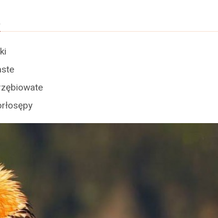
a
ki
ste
rzębiowate
rłosępy