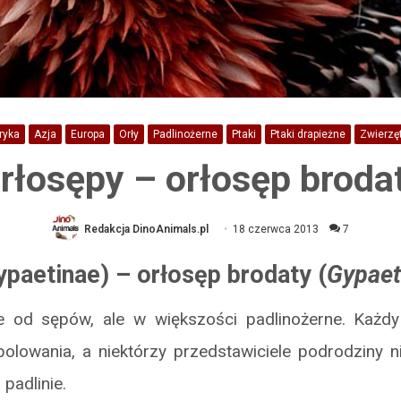
ryka
Azja
Europa
Orły
Padlinożerne
Ptaki
Ptaki drapieżne
Zwierzę
rłosępy – orłosęp broda
Redakcja DinoAnimals.pl
18 czerwca 2013
7
ypaetinae) – orłosęp brodaty (
Gypaet
e od sępów, ale w większości padlinożerne. Każd
olowania, a niektórzy przedstawiciele podrodziny ni
 padlinie.