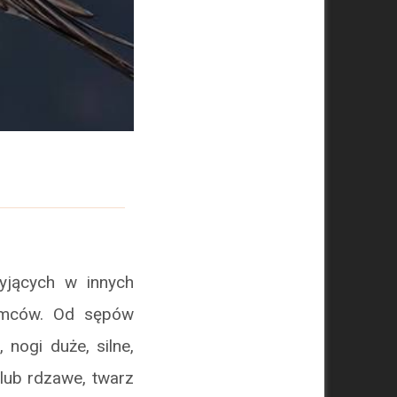
yjących w innych
samców. Od sępów
nogi duże, silne,
lub rdzawe, twarz