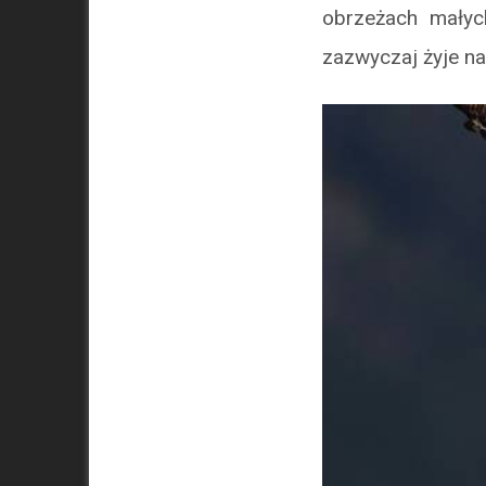
obrzeżach małyc
zazwyczaj żyje n