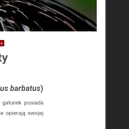
ta
ty
us barbatus
)
y gatunek posiada
e opierają swojej