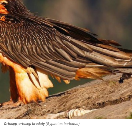
Orłosęp
,
orłosęp brodaty
(
Gypaetus barbatus
).