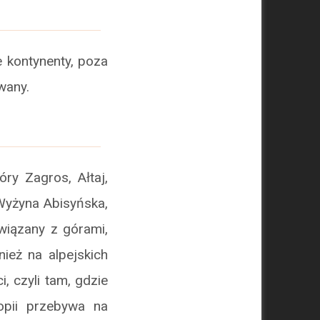
 kontynenty, poza
owany.
ry Zagros, Ałtaj,
 Wyżyna Abisyńska,
wiązany z górami,
ież na alpejskich
, czyli tam, gdzie
opii przebywa na