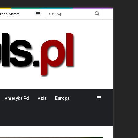
Sidebar
Szukaj
Kreacjonizm
Sidebar
Ameryka Pd
Azja
Europa