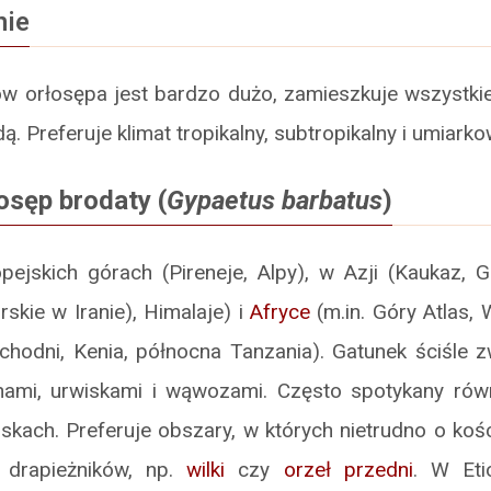
nie
w orłosępa jest bardzo dużo, zamieszkuje wszystkie
dą. Preferuje klimat tropikalny, subtropikalny i umiark
osęp brodaty (
Gypaetus barbatus
)
ejskich górach (Pireneje, Alpy), w Azji (Kaukaz, Gó
skie w Iranie), Himalaje) i
Afryce
(m.in. Góry Atlas,
chodni, Kenia, północna Tanzania). Gatunek ściśle z
nami, urwiskami i wąwozami. Często spotykany równ
skach. Preferuje obszary, w których nietrudno o kości
 drapieżników, np.
wilki
czy
orzeł przedni
. W Eti