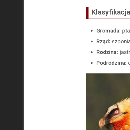
Klasyfikacj
Gromada:
pta
Rząd:
szponia
Rodzina:
jast
Podrodzina:
o