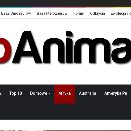
Baza Dinozaurów
Baza Pterozaurów
Forum
Odkrycia
Ewolucja i 
y
Top 10
Domowe
Afryka
Australia
Ameryka Pn