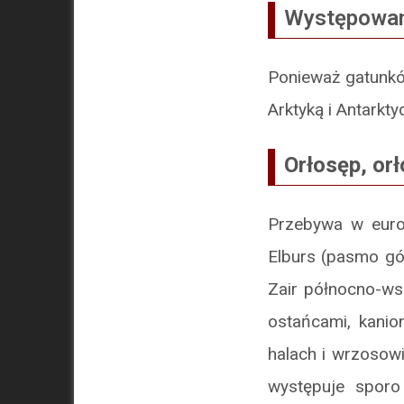
Występowa
Ponieważ gatunkó
Arktyką i Antarkty
Orłosęp, orł
Przebywa w europ
Elburs (pasmo gór
Zair północno-ws
ostańcami, kanio
halach i wrzosowi
występuje sporo