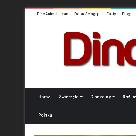
DinoAnimals.com
DobreSciagi.pl
Fakty
Blogi
Home
Zwierzęta
Dinozaury
Roślin
Polska