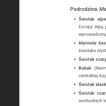
Podrodzina:
Ma
Świstak alp
Europy: Alpy,
wprowadzony 
Marmota kas
świstaka wyst
Świstak szar
Bobak
(Mar
centralnej Azj
Świstak alas
Świstak cza
wschodnich t