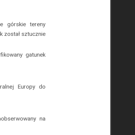
e górskie tereny
k został sztucznie
fikowany gatunek
alnej Europy do
aobserwowany na