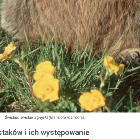
Świstak, świstak alpejski
(
Marmota marmota
).
staków i ich występowanie