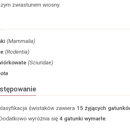
wszym zwiastunem wiosny.
a
aki
(Mammalia)
ie
(Rodentia)
wiórkowate
(Sciuridae)
ota
ystępowanie
klasyfikacja świstaków zawiera
15 żyjących gatunkó
 Dodatkowo wyróżnia się
4 gatunki wymarłe
.