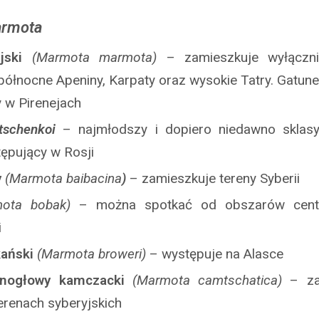
rmota
ejski
(Marmota marmota)
– zamieszkuje wyłączni
 północne Apeniny, Karpaty oraz wysokie Tatry. Gatune
w Pirenejach
tschenkoi
– najmłodszy i dopiero niedawno sklasy
ępujący w Rosji
y
(Marmota baibacina
)
– zamieszkuje tereny Syberii
mota bobak)
– można spotkać od obszarów centr
i
kański
(Marmota broweri)
– występuje na Alasce
rnogłowy kamczacki
(Marmota camtschatica)
– z
erenach syberyjskich