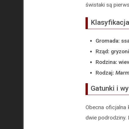
świstaki są pier
Klasyfikacj
Gromada: ss
Rząd: gryzon
Rodzina: wie
Rodzaj:
Marm
Gatunki i w
Obecna oficjalna 
dwie podrodziny.