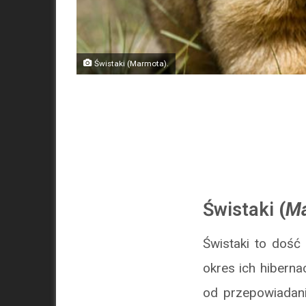
Świstaki (Marmota).
Świstaki
(
M
Świstaki to dość
okres ich hiberna
od przepowiadani