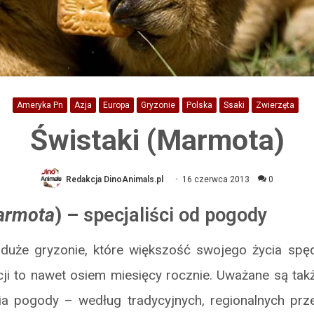
Ameryka Pn
Azja
Europa
Gryzonie
Polska
Ssaki
Zwierzęta
Świstaki (Marmota)
Redakcja DinoAnimals.pl
16 czerwca 2013
0
armota
) –
specjaliści od pogody
 duże gryzonie, które większość swojego życia spę
cji to nawet osiem miesięcy rocznie. Uważane są tak
a pogody – według tradycyjnych, regionalnych prz