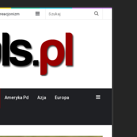
Sidebar
Szukaj
Kreacjonizm
Sidebar
Ameryka Pd
Azja
Europa