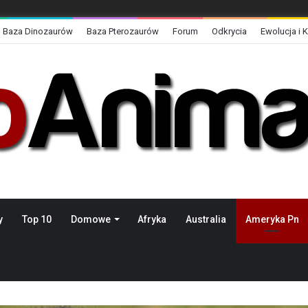
Baza Dinozaurów
Baza Pterozaurów
Forum
Odkrycia
Ewolucja i 
y
Top 10
Domowe
Afryka
Australia
Ameryka Pn