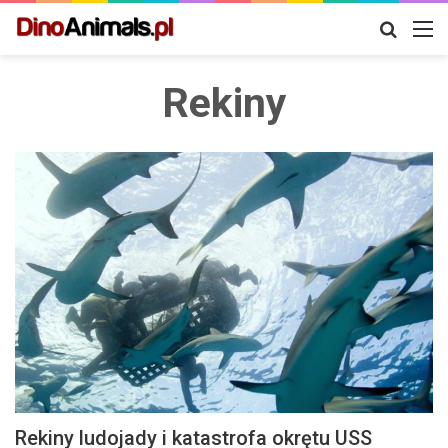
Szukaj
M
Rekiny
Rekiny ludojady i katastrofa okrętu USS