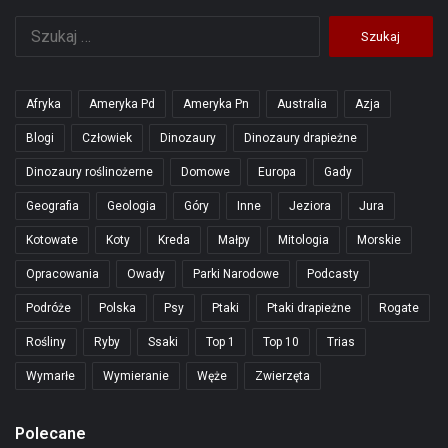
Szukaj:
Afryka
Ameryka Pd
Ameryka Pn
Australia
Azja
Blogi
Człowiek
Dinozaury
Dinozaury drapieżne
Dinozaury roślinożerne
Domowe
Europa
Gady
Geografia
Geologia
Góry
Inne
Jeziora
Jura
Kotowate
Koty
Kreda
Małpy
Mitologia
Morskie
Opracowania
Owady
Parki Narodowe
Podcasty
Podróże
Polska
Psy
Ptaki
Ptaki drapieżne
Rogate
Rośliny
Ryby
Ssaki
Top 1
Top 10
Trias
Wymarłe
Wymieranie
Węże
Zwierzęta
Polecane