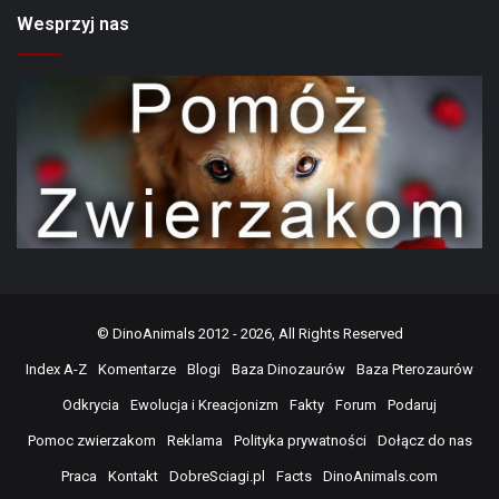
Wesprzyj nas
©
DinoAnimals
2012 - 2026, All Rights Reserved
Index A-Z
Komentarze
Blogi
Baza Dinozaurów
Baza Pterozaurów
Odkrycia
Ewolucja i Kreacjonizm
Fakty
Forum
Podaruj
Pomoc zwierzakom
Reklama
Polityka prywatności
Dołącz do nas
Praca
Kontakt
DobreSciagi.pl
Facts
DinoAnimals.com