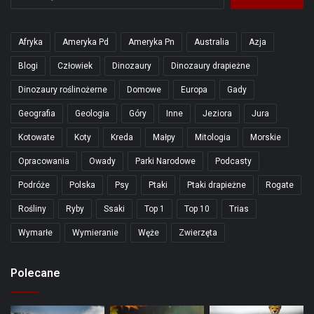
Afryka
Ameryka Pd
Ameryka Pn
Australia
Azja
Blogi
Człowiek
Dinozaury
Dinozaury drapieżne
Dinozaury roślinożerne
Domowe
Europa
Gady
Geografia
Geologia
Góry
Inne
Jeziora
Jura
Kotowate
Koty
Kreda
Małpy
Mitologia
Morskie
Opracowania
Owady
Parki Narodowe
Podcasty
Podróże
Polska
Psy
Ptaki
Ptaki drapieżne
Rogate
Rośliny
Ryby
Ssaki
Top 1
Top 10
Trias
Wymarłe
Wymieranie
Węże
Zwierzęta
Polecane