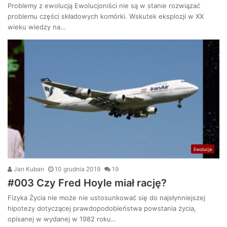
Problemy z ewolucją Ewolucjoniści nie są w stanie rozwiązać
problemu części składowych komórki. Wskutek eksplozji w XX
wieku wiedzy na…
Ewolucja
Jan Kuban
10 grudnia 2019
19
#003 Czy Fred Hoyle miał rację?
Fizyka Życia nie może nie ustosunkować się do najsłynniejszej
hipotezy dotyczącej prawdopodobieństwa powstania życia,
opisanej w wydanej w 1982 roku…