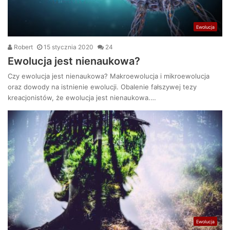
Ewolucja
Robert
15 stycznia 2020
24
Ewolucja jest nienaukowa?
Czy ewolucja jest nienaukowa? Makroewolucja i mikroewolucja
oraz dowody na istnienie ewolucji. Obalenie fałszywej tezy
kreacjonistów, że ewolucja jest nienaukowa.…
Ewolucja