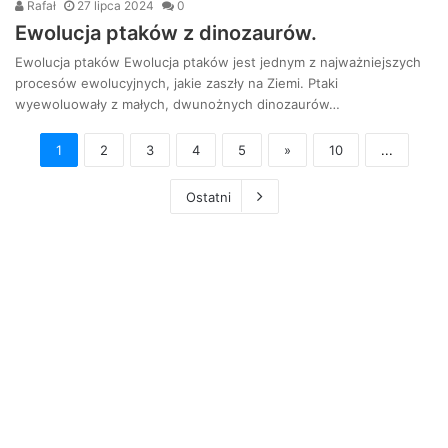
Rafał
27 lipca 2024
0
Ewolucja ptaków z dinozaurów.
Ewolucja ptaków Ewolucja ptaków jest jednym z najważniejszych
procesów ewolucyjnych, jakie zaszły na Ziemi. Ptaki
wyewoluowały z małych, dwunożnych dinozaurów…
1
2
3
4
5
»
10
...
Ostatni