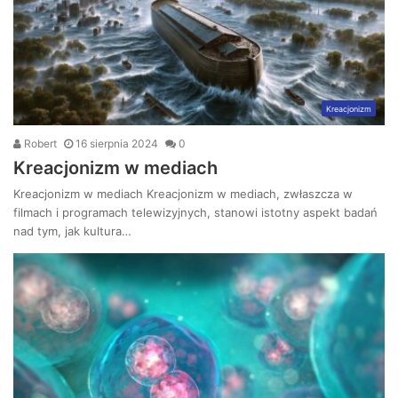
Kreacjonizm
Robert
16 sierpnia 2024
0
Kreacjonizm w mediach
Kreacjonizm w mediach Kreacjonizm w mediach, zwłaszcza w
filmach i programach telewizyjnych, stanowi istotny aspekt badań
nad tym, jak kultura…