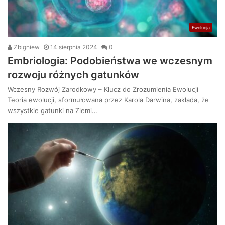
Ewolucja
Zbigniew
14 sierpnia 2024
0
Embriologia: Podobieństwa we wczesnym
rozwoju różnych gatunków
Wczesny Rozwój Zarodkowy – Klucz do Zrozumienia Ewolucji
Teoria ewolucji, sformułowana przez Karola Darwina, zakłada, że
wszystkie gatunki na Ziemi…