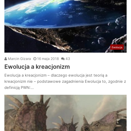
Ewolucja
Marcin Gizara
16 maja 2018
43
Ewolucja a kreacjonizm
Ewolucja a kreacjonizm – dlaczego ewolucja jest teorią a
kreacjonizm nie – podstawowe zagadnienia Ewolucja to, zgodnie z
definicją PWN:…