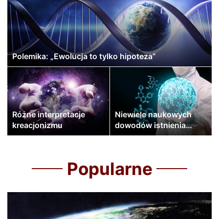
Polemika: „Ewolucja to tylko hipoteza”
Różne interpretacje
Niewiele naukowych
kreacjonizmu
dowodów istnienia
ewolucji
Popularne