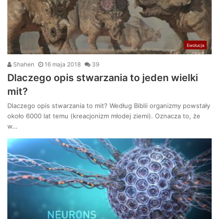
Ewolucja
Shahen
16 maja 2018
39
Dlaczego opis stwarzania to jeden wielki
mit?
Dlaczego opis stwarzania to mit? Według Biblii organizmy powstały
około 6000 lat temu (kreacjonizm młodej ziemi). Oznacza to, że
w…