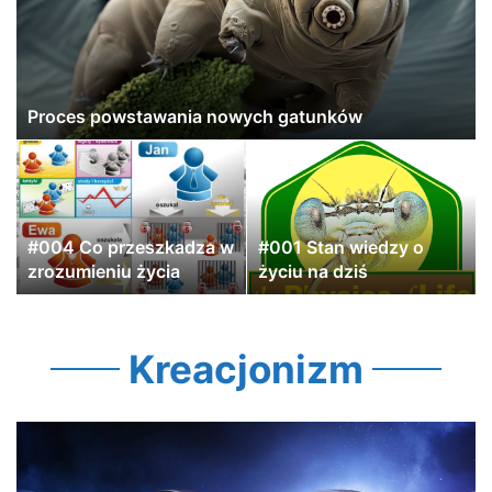
Proces powstawania nowych gatunków
#004 Co przeszkadza w
#001 Stan wiedzy o
zrozumieniu życia
życiu na dziś
Kreacjonizm