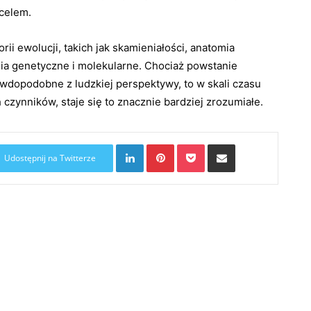
 celem.
ii ewolucji, takich jak skamieniałości, anatomia
a genetyczne i molekularne. Chociaż powstanie
wdopodobne z ludzkiej perspektywy, to w skali czasu
czynników, staje się to znacznie bardziej zrozumiałe.
LinkedIn
Pinterest
Pocket
Share via Email
Udostępnij na Twitterze