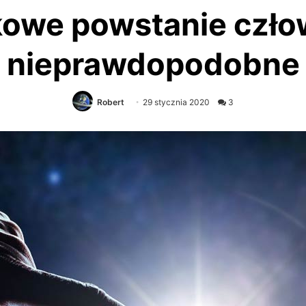
owe powstanie człow
nieprawdopodobne
Robert
29 stycznia 2020
3