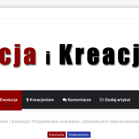
Ewolucja
Kreacjonizm
Komentarze
Dodaj artykuł
ome
/
Ewolucja
/
Przypadkowe powstanie człowieka jest nieprawdopod
Ewolucja
Kreacjonizm