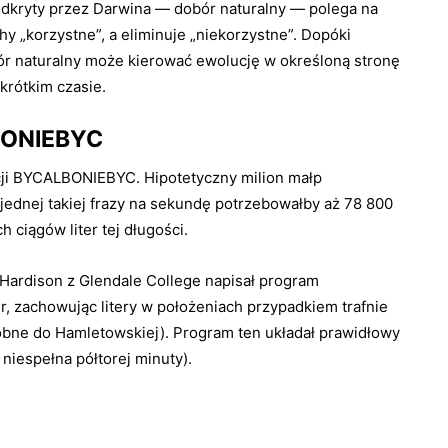
dkryty przez Darwina — dobór naturalny — polega na
 „korzyst­ne”, a eliminuje „niekorzystne”. Dopóki
ór naturalny może kierować ewo­lucję w określoną stronę
krótkim czasie.
LBONIEBYC
ji BYC­ALBONIEBYC. Hipotetyczny milion małp
ednej takiej frazy na sekundę po­trzebowałby aż 78 800
 ciągów liter tej długości.
Hardison z Glendale College napisał pro­gram
r, zacho­wując litery w położeniach przypadkiem trafnie
bne do Hamletowskiej). Pro­gram ten układał prawidłowy
 niespełna półtorej minuty).