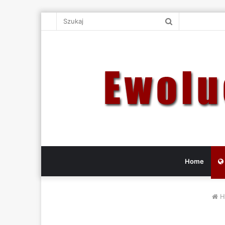
Szukaj
Home
H