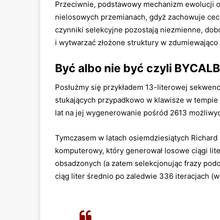
Przeciwnie, podstawowy mechanizm ewo­lucji o
nielosowych przemianach, gdyż zachowuje cechy
czynniki selekcyjne pozostają niezmienne, dob
i wytwarzać złożone struktury w zdu­miewająco 
Być albo nie być czyli BYC­A
Posłużmy się przykładem 13-literowej sekwenc
stukających przypad­kowo w klawisze w tempie j
lat na jej wygenerowanie pośród 2613 możliwych
Tymczasem w latach osiem­dziesiątych Richard 
komputerowy, który generował losowe ciągi lite
obsadzonych (a zatem selekcjonując frazy podo
ciąg liter średnio po zaledwie 336 iteracjach (w