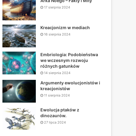
Arka Noego – Fakty i Mity
17 sierpnia 2024
Kreacjonizm w mediach
16 sierpnia 2024
Embriologia: Podobieństwa
we wczesnym rozwoju
różnych gatunków
14 sierpnia 2024
Argumenty ewolucjonistów i
kreacjonistów
11 sierpnia 2024
Ewolucja ptaków z
dinozaurów.
27 lipca 2024