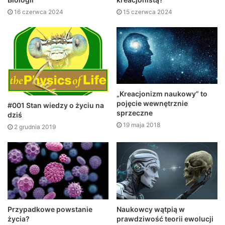
16 czerwca 2024
15 czerwca 2024
„Kreacjonizm naukowy” to
pojęcie wewnętrznie
#001 Stan wiedzy o życiu na
sprzeczne
dziś
19 maja 2018
2 grudnia 2019
Przypadkowe powstanie
Naukowcy wątpią w
życia?
prawdziwość teorii ewolucji