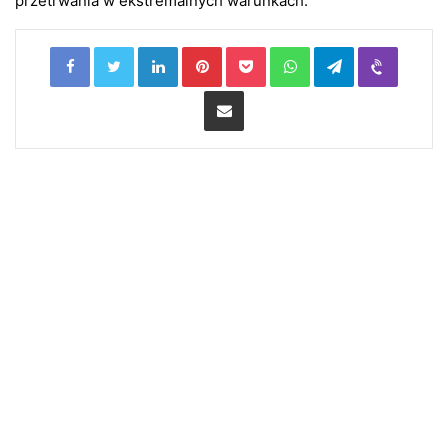
przetrwania w ekstremalnych warunkach.
LinkedIn
Pinterest
Pocket
WhatsApp
Telegram
Viber
Share via Email