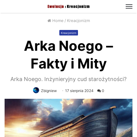
M
Home
/
Kreacjonizm
Kreacjonizm
Arka Noego –
Fakty i Mity
Arka Noego. Inżynieryjny cud starożytności?
Zbigniew
17 sierpnia 2024
0