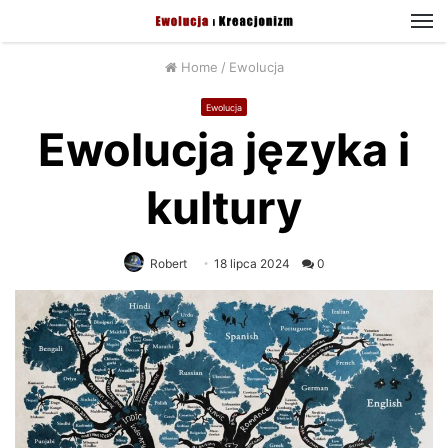
M
Home
/
Ewolucja
Ewolucja
Ewolucja języka i
kultury
Robert
18 lipca 2024
0