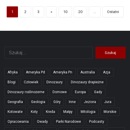
1
2
3
»
10
20
...
Ostatni
Szukaj:
Afryka
Ameryka Pd
Ameryka Pn
Australia
Azja
Blogi
Człowiek
Dinozaury
Dinozaury drapieżne
Dinozaury roślinożerne
Domowe
Europa
Gady
Geografia
Geologia
Góry
Inne
Jeziora
Jura
Kotowate
Koty
Kreda
Małpy
Mitologia
Morskie
Opracowania
Owady
Parki Narodowe
Podcasty