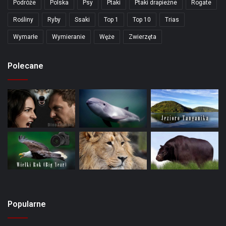
Podróże
Polska
Psy
Ptaki
Ptaki drapieżne
Rogate
Rośliny
Ryby
Ssaki
Top 1
Top 10
Trias
Wymarłe
Wymieranie
Węże
Zwierzęta
Polecane
Popularne