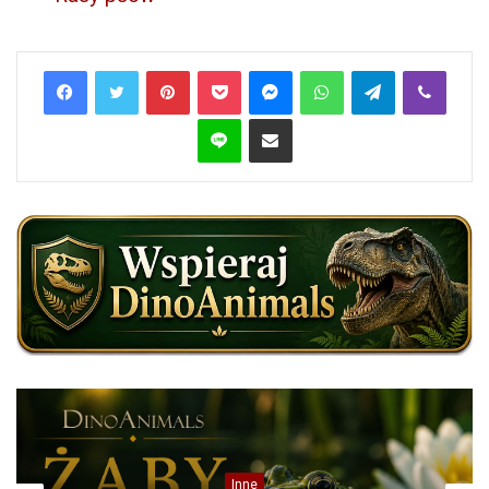
Pinterest
Pocket
Messenger
WhatsApp
Telegram
Viber
Line
Share via Email
Inne