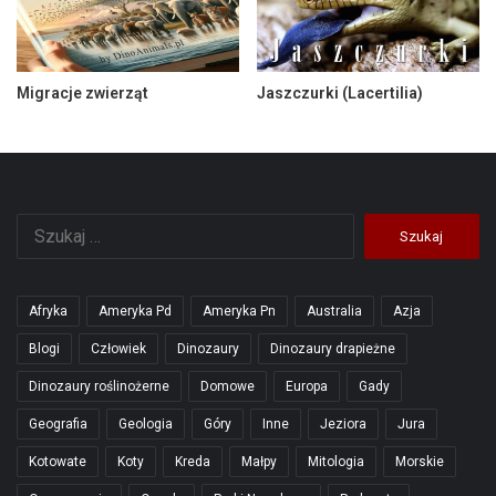
Migracje zwierząt
Jaszczurki (Lacertilia)
Szukaj:
Afryka
Ameryka Pd
Ameryka Pn
Australia
Azja
Blogi
Człowiek
Dinozaury
Dinozaury drapieżne
Dinozaury roślinożerne
Domowe
Europa
Gady
Geografia
Geologia
Góry
Inne
Jeziora
Jura
Kotowate
Koty
Kreda
Małpy
Mitologia
Morskie