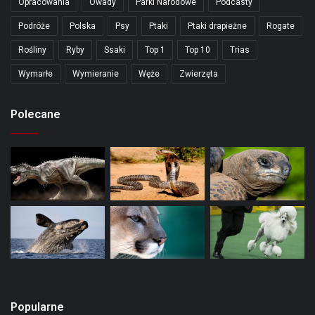
Opracowania
Owady
Parki Narodowe
Podcasty
Podróże
Polska
Psy
Ptaki
Ptaki drapieżne
Rogate
Rośliny
Ryby
Ssaki
Top 1
Top 10
Trias
Wymarłe
Wymieranie
Węże
Zwierzęta
Polecane
Popularne