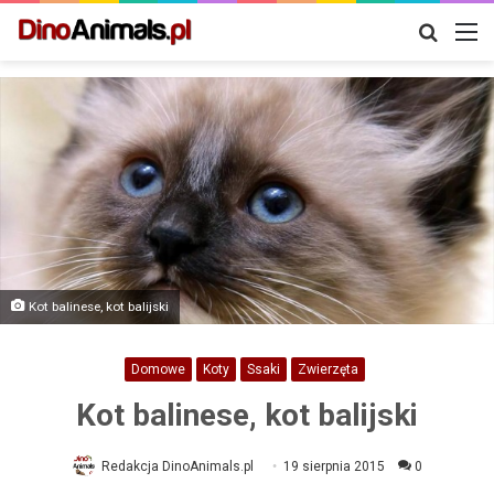
Szukaj
M
Kot balinese, kot balijski
Domowe
Koty
Ssaki
Zwierzęta
Kot balinese, kot balijski
Redakcja DinoAnimals.pl
19 sierpnia 2015
0