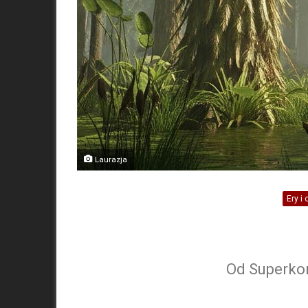
Laurazja
Ery i 
Od Superkon