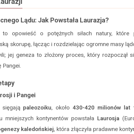
aurazji
cnego Lądu: Jak Powstała Laurazja?
i to opowieść o potężnych siłach natury, które 
ską skorupę, łącząc i rozdzielając ogromne masy lą
li; jej geneza to złożony proces, który rozpoczął 
 Pangei.
etapy
osji i Pangei
i sięgają
paleozoiku
, około
430-420 milionów lat
ilku mniejszych kontynentów powstała
Laurosja
(Euro
ogenezy kaledońskiej
, która złączyła pradawne konty