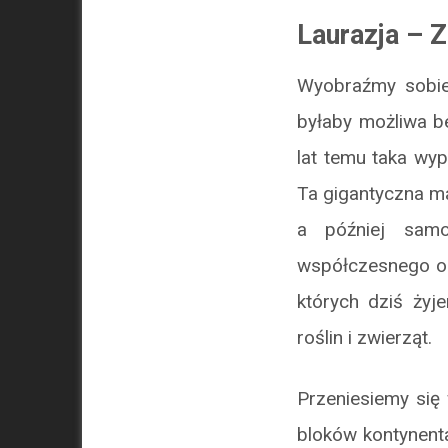
Laurazja – 
Wyobraźmy sobie 
byłaby możliwa be
lat temu taka wyp
Ta gigantyczna m
a później samo
współczesnego ob
których dziś żyj
roślin i zwierząt.
Przeniesiemy się 
bloków kontynenta