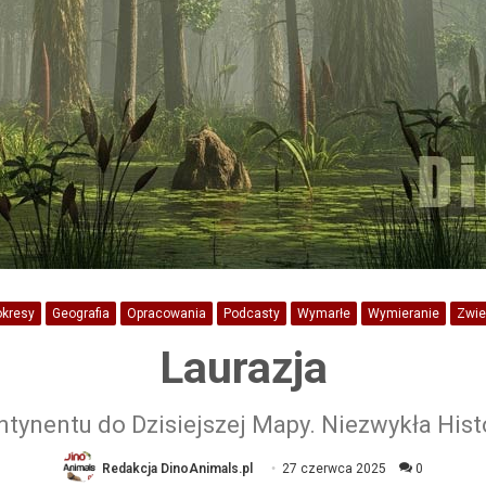
okresy
Geografia
Opracowania
Podcasty
Wymarłe
Wymieranie
Zwie
Laurazja
tynentu do Dzisiejszej Mapy. Niezwykła Histo
Redakcja DinoAnimals.pl
27 czerwca 2025
0