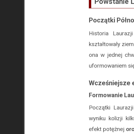
Powstanie L
Początki Półno
Historia Laurazj
kształtowały ziem
ona w jednej chwi
uformowaniem się
Wcześniejsze 
Formowanie Laur
Początki Laurazj
wyniku kolizji k
efekt potężnej
or