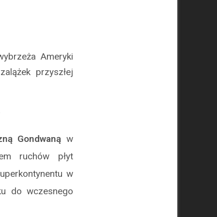
wybrzeża Ameryki
zalążek przyszłej
czną Gondwaną
w
tem ruchów płyt
uperkontynentu w
iku do wczesnego