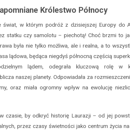
Zapomniane Królestwo Północy
świat, w którym podróż z dzisiejszej Europy do 
z statku czy samolotu – piechotą! Choć brzmi to jak
rawa była nie tylko możliwa, ale i realna, a to wszys
asa lądowa, będąca niegdyś północną częścią super
dzielnym lądem, odegrała kluczową rolę w ks
licza naszej planety. Odpowiadała za rozmieszczeni
emy, oraz miała ogromny wpływ na ewolucję niezl
w czasie, by odkryć historię Laurazji – od jej pows
lnych, przez czasy świetności jako centrum życia na 