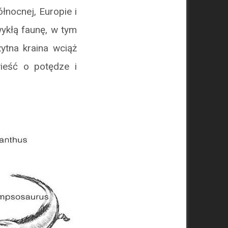
łnocnej, Europie i
wykłą faunę, w tym
ytna kraina wciąż
ieść o potędze i