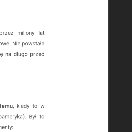
przez miliony lat
dowe. Nie powstała
się na długo przed
 temu
, kiedy to w
ameryka). Był to
nenty: