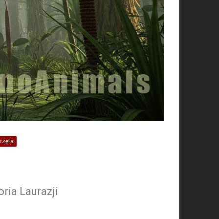
rzęta
ria Laurazji