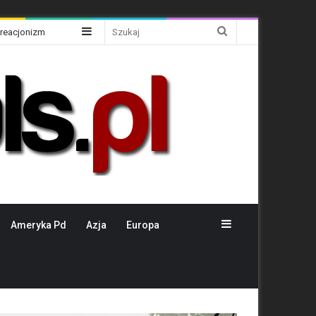
Sidebar
Szukaj
Kreacjonizm
Sidebar
Ameryka Pd
Azja
Europa