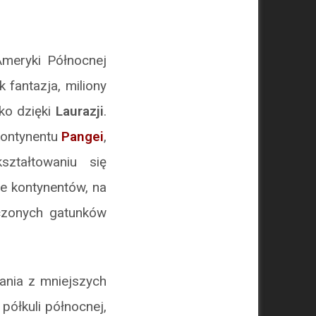
Ameryki Północnej
 fantazja, miliony
tko dzięki
Laurazji
.
kontynentu
Pangei
,
ztałtowaniu się
e kontynentów, na
iczonych gatunków
tania z mniejszych
półkuli północnej,