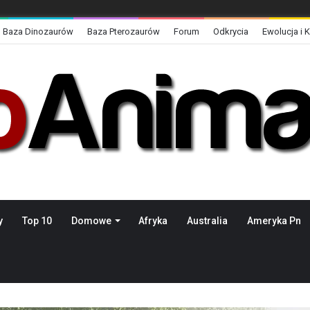
Baza Dinozaurów
Baza Pterozaurów
Forum
Odkrycia
Ewolucja i 
y
Top 10
Domowe
Afryka
Australia
Ameryka Pn