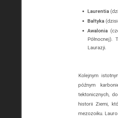
Laurentia
(dz
Bałtyka
(dzis
Awalonia
(czę
Północnej). 
Laurazji.
Kolejnym istot
późnym karboni
tektonicznych, d
historii Ziemi,
mezozoiku. Lauros