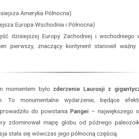
isiejsza Ameryka Północna)
iejsza Europa Wschodnia i Północna)
ść dzisiejszej Europy Zachodniej i wschodniego 
Ten pierwszy, znaczący kontynent stanowił ważny 
nym momentem było
zderzenie Laurosji z giganty
e. To monumentalne wydarzenie, będące efek
oprowadziło do powstania
Pangei
– największego s
 który zdominował mapę globu od późnego paleozo
ja stała się wówczas jego północną częścią.