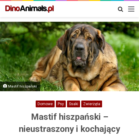
Szukaj
M
Mastif hiszpański
Domowe
Psy
Ssaki
Zwierzęta
Mastif hiszpański –
nieustraszony i kochający