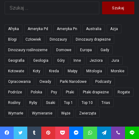
Szukaj:
Afryka
Ameryka Pd
Ameryka Pn
Australia
Azja
Blogi
Człowiek
Dinozaury
Dinozaury drapieżne
Dinozaury roślinożerne
Domowe
Europa
Gady
Geografia
Geologia
Góry
Inne
Jeziora
Jura
Kotowate
Koty
Kreda
Małpy
Mitologia
Morskie
Opracowania
Owady
Parki Narodowe
Podcasty
Podróże
Polska
Psy
Ptaki
Ptaki drapieżne
Rogate
Rośliny
Ryby
Ssaki
Top 1
Top 10
Trias
Wymarłe
Wymieranie
Węże
Zwierzęta
Polecane
Facebook
Twitter
Tumblr
Pinterest
Pocket
Messenger
WhatsApp
Telegram
Viber
Line