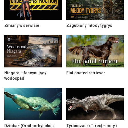
Zmiany w serwisie
Zagubiony młody tygrys
Niagara – fascynujący
Flat coated retriever
wodospad
Dziobak (Ornithorhynchus
Tyranozaur (T. rex) – mity i