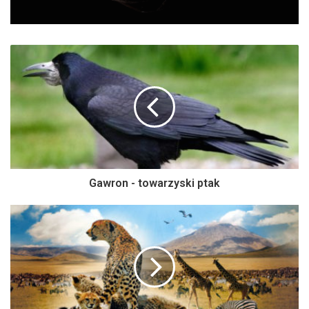
Gawron - towarzyski ptak