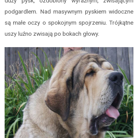
duży pysk, ozdobiony wyraźnym, zwisającym
podgardlem. Nad masywnym pyskiem widoczne
są małe oczy o spokojnym spojrzeniu. Trójkątne
uszy luźno zwisają po bokach głowy.