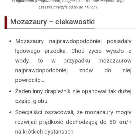
Prognatodon
(
Prognathodon
) osiągał 10-11 metrów długości. Jego
czaszka mierzyła od 85 do 110 cm.
Mozazaury
–
ciekawostki
Mozazaury najprawdopodobniej posiadały
lądowego przodka. Choć życie wyszło z
wody, to w przypadku mozazaurów
najprawdopodobniej znów do niej
powróciło…
Żaden inny drapieżnik nie opanował tak dużej
części globu.
Specjaliści oszacowali, że mozazaury mogły
rozwijać prędkość dochodzącą do 50 km/h
na krótkich dystansach.