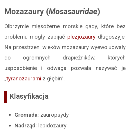
Mozazaury
(
Mosasauridae
)
Olbrzymie mięsożerne morskie gady, które bez
problemu mogły zabijać
plezjozaury
długoszyje.
Na przestrzeni wieków mozazaury wyewoluowały
do ogromnych drapieżników, których
usposobienie i odwaga pozwala nazywać je
„
tyranozaurami
z głębin”.
Klasyfikacja
Gromada:
zauropsydy
Nadrząd:
lepidozaury