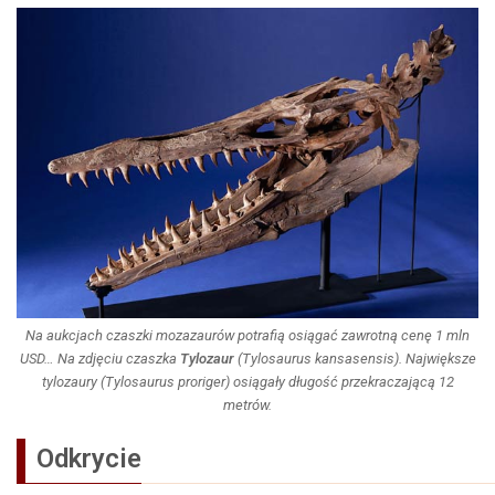
Na aukcjach czaszki mozazaurów potrafią osiągać zawrotną cenę 1 mln
USD… Na zdjęciu czaszka
Tylozaur
(
Tylosaurus kansasensis
). Największe
tylozaury (
Tylosaurus proriger
) osiągały długość przekraczającą 12
metrów.
Odkrycie