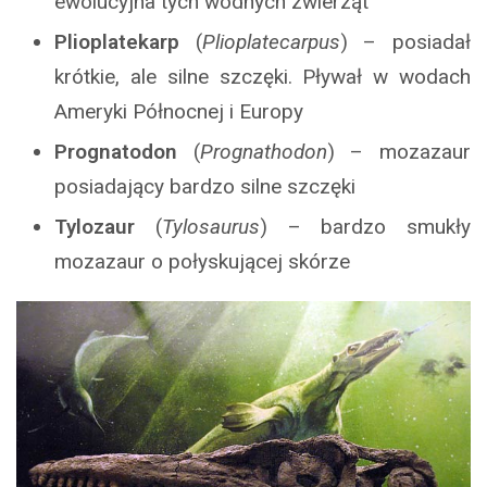
ewolucyjna tych wodnych zwierząt
Plioplatekarp
(
Plioplatecarpus
) – posiadał
krótkie, ale silne szczęki. Pływał w wodach
Ameryki Północnej i Europy
Prognatodon
(
Prognathodon
) – mozazaur
posiadający bardzo silne szczęki
Tylozaur
(
Tylosaurus
) – bardzo smukły
mozazaur o połyskującej skórze