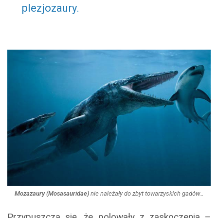
plezjozaury.
Mozazaury (Mosasauridae)
nie należały do zbyt towarzyskich gadów…
Przypuszcza się, że polowały z zaskoczenia –