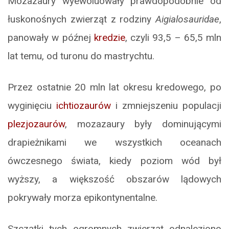
Mozazaury wyewoluowały prawdopodobnie od
łuskonośnych zwierząt z rodziny
Aigialosauridae
,
panowały w późnej
kredzie
, czyli 93,5 – 65,5 mln
lat temu, od turonu do mastrychtu.
Przez ostatnie 20 mln lat okresu kredowego, po
wyginięciu
ichtiozaurów
i zmniejszeniu populacji
plezjozaurów
, mozazaury były dominującymi
drapieżnikami we wszystkich oceanach
ówczesnego świata, kiedy poziom wód był
wyższy, a większość obszarów lądowych
pokrywały morza epikontynentalne.
Szczątki tych ogromnych zwierząt odnaleziono