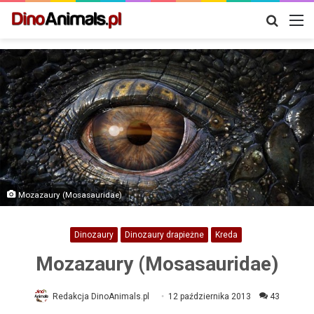
Szukaj
M
Mozazaury (Mosasauridae)
Dinozaury
Dinozaury drapieżne
Kreda
Mozazaury (Mosasauridae)
Redakcja DinoAnimals.pl
12 października 2013
43