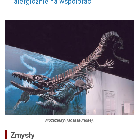
alergicznie na współbraci.
Mozazaury (Mosasauridae).
Zmysły