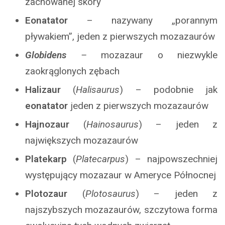
zachowanej skóry
Eonatator
– nazywany „porannym
pływakiem”, jeden z pierwszych mozazaurów
Globidens
–
mozazaur o niezwykle
zaokrąglonych zębach
Halizaur
(
Halisaurus
) – podobnie jak
eonatator
jeden z pierwszych mozazaurów
Hajnozaur
(
Hainosaurus
) – jeden z
największych mozazaurów
Platekarp
(
Platecarpus
) – najpowszechniej
występujący mozazaur w Ameryce Północnej
Plotozaur
(
Plotosaurus
) – jeden z
najszybszych mozazaurów, szczytowa forma