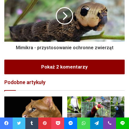
Mimikra - przystosowanie ochronne zwierząt
Pokaż 2 komentarzy
Podobne artykuły
Facebook
Twitter
Tumblr
Pinterest
Pocket
Messenger
WhatsApp
Telegram
Viber
Line