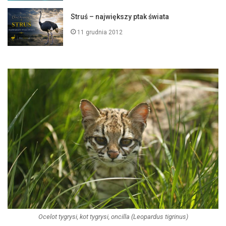
Struś – największy ptak świata
11 grudnia 2012
Ocelot tygrysi, kot tygrysi, oncilla (Leopardus tigrinus)