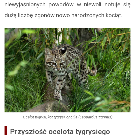
niewyjaśnionych powodów w niewoli notuje się
dużą liczbę zgonów nowo narodzonych kociąt.
Ocelot tygrysi, kot tygrysi, oncilla (Leopardus tigrinus)
Przyszłość ocelota tygrysiego