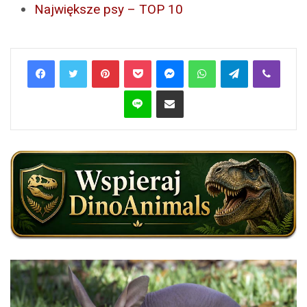
Największe psy – TOP 10
Pinterest
Pocket
Messenger
WhatsApp
Telegram
Viber
Line
Share via Email