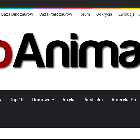
Baza Dinozaurów
Baza Pterozaurów
Forum
Odkrycia
Ewolucja i 
y
Top 10
Domowe
Afryka
Australia
Ameryka Pn