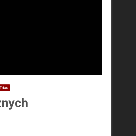
Trias
znych