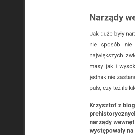
Narządy w
Jak duże były na
nie sposób ni
największych zwi
masy jak i wysok
jednak nie zastan
puls, czy też ile
Krzysztof z blo
prehistorycznych
narządy wewnęt
występowały na 