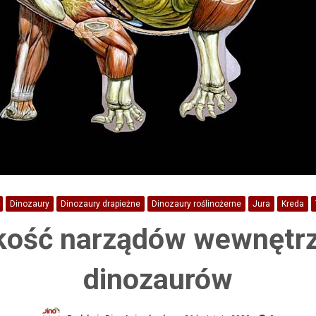
Dinozaury
Dinozaury drapieżne
Dinozaury roślinożerne
Jura
Kreda
kość narządów wewnętr
dinozaurów