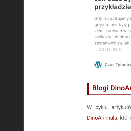
Blogi DinoA
W cyklu artyk
DinoAnimals,
któr