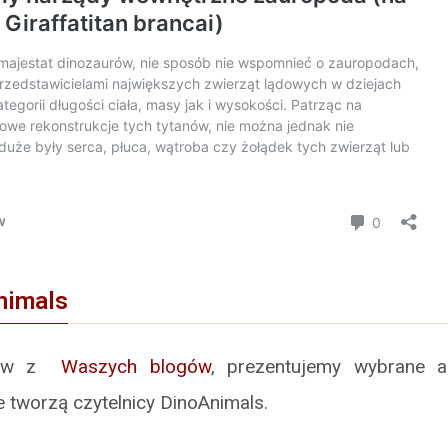
nimals
ułów z
Waszych blogów
, prezentujemy wybrane 
e tworzą czytelnicy DinoAnimals.