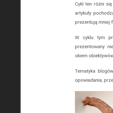
Cykl ten różni s
artykuły pochodz
prezentują mniej 
W cyklu tym prz
prezentowany ni
okiem obiektywó
Tematyka blogów 
opowiadania, prze