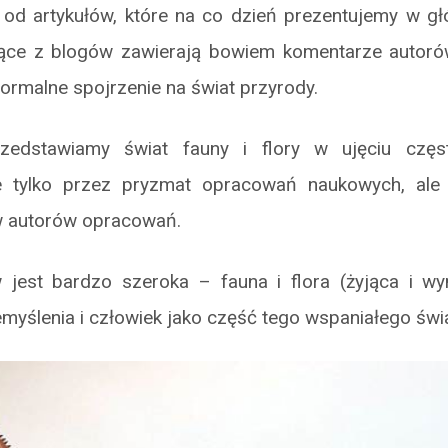
ię od artykułów, które na co dzień prezentujemy w g
ące z blogów zawierają bowiem komentarze autoró
formalne spojrzenie na świat przyrody.
edstawiamy świat fauny i flory w ujęciu częs
e tylko przez pryzmat opracowań naukowych, ale 
w autorów opracowań.
jest bardzo szeroka – fauna i flora (żyjąca i wym
myślenia i człowiek jako część tego wspaniałego świa