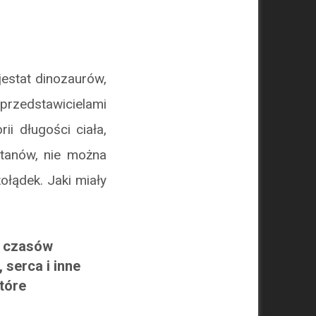
estat dinozaurów,
rzedstawicielami
i długości ciała,
ytanów, nie można
ołądek. Jaki miały
o czasów
 serca i inne
tóre