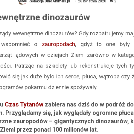
Redakcja DinoAnimals.pl
26 kwietnia 2020
2
ewnętrzne dinozaurów
rządy wewnętrzne dinozaurów? Gdy rozpatrujemy maj
e wspomnieć o
zauropodach
, gdyż to one były p
erząt lądowych w dziejach Ziemi zarówno w kategori
ości. Patrząc na szkielety lub rekonstrukcje tych t
owić się jak duże było ich serce, płuca, wątroba czy ż
 kilogramów pokarmu dziennie spożywały.
gu
Czas Tytanów
zabiera nas dziś do w podróż d
. Przyglądamy się, jak wyglądały ogromne płuca,
rzne zauropodów – gigantycznych dinozaurów, k
Ziemi przez ponad 100 milionów lat.