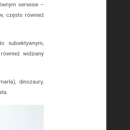
łównym serwisie –
w, często również
to subiektywnym,
również widziany
arła), dinozaury,
ta.