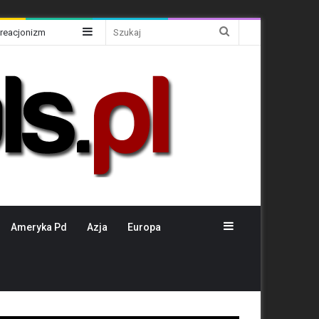
Sidebar
Szukaj
Kreacjonizm
Sidebar
Ameryka Pd
Azja
Europa