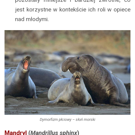
jest korzystne w kontekście ich roli w opiece
nad młodymi.
Dymorfizm płciowy – słoń morski
Mandryl
(
Mandrillus sphinx
)