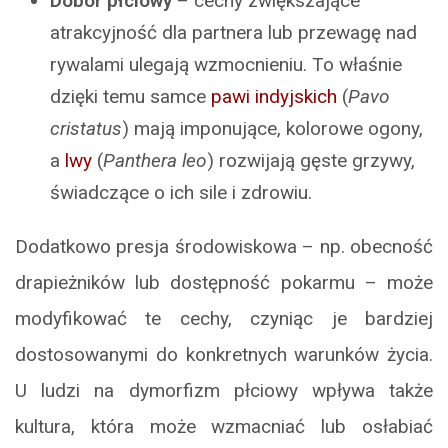
Dobór płciowy
– cechy zwiększające
atrakcyjność dla partnera lub przewagę nad
rywalami ulegają wzmocnieniu. To właśnie
dzięki temu samce
pawi indyjskich
(
Pavo
cristatus
) mają imponujące, kolorowe ogony,
a
lwy
(
Panthera leo
) rozwijają gęste grzywy,
świadczące o ich sile i zdrowiu.
Dodatkowo presja środowiskowa – np. obecność
drapieżników lub dostępność pokarmu – może
modyfikować te cechy, czyniąc je bardziej
dostosowanymi do konkretnych warunków życia.
U ludzi na dymorfizm płciowy wpływa także
kultura, która może wzmacniać lub osłabiać