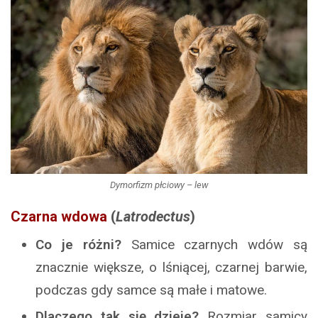
Dymorfizm płciowy – lew
Czarna wdowa
(
Latrodectus
)
Co je różni?
Samice czarnych wdów są
znacznie większe, o lśniącej, czarnej barwie,
podczas gdy samce są małe i matowe.
Dlaczego tak się dzieje?
Rozmiar samicy