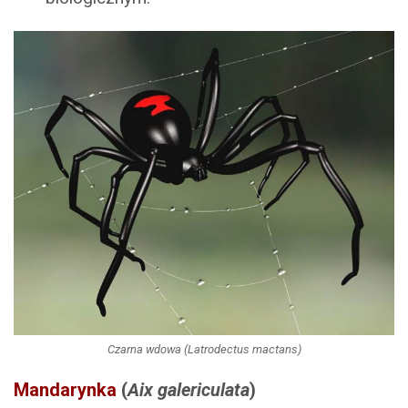
Czarna wdowa (Latrodectus mactans)
Mandarynka
(
Aix galericulata
)