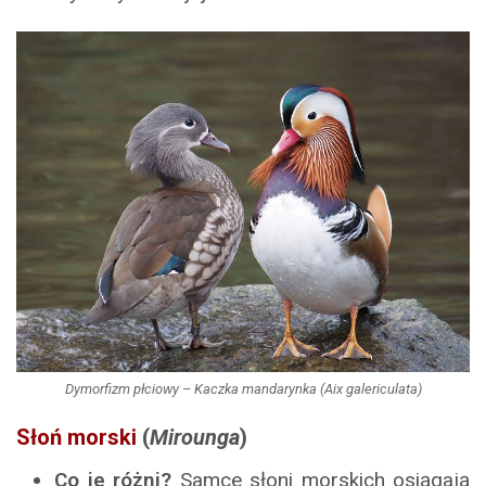
Dymorfizm płciowy – Kaczka mandarynka (Aix galericulata)
Słoń morski
(
Mirounga
)
Co je różni?
Samce słoni morskich osiągają