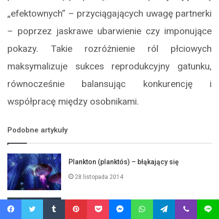
„efektownych” – przyciągających uwagę partnerki
– poprzez jaskrawe ubarwienie czy imponujące
pokazy. Takie rozróżnienie ról płciowych
maksymalizuje sukces reprodukcyjny gatunku,
równocześnie balansując konkurencję i
współpracę między osobnikami.
Podobne artykuły
Plankton (planktós) – błąkający się
28 listopada 2014
Niezwykłe ptasie jajo
Facebook
Twitter
Tumblr
Pinterest
Pocket
Messenger
WhatsApp
Telegram
Viber
Line