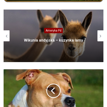
Afryka
Bielik madagaskarski (Haliaeetus
vociferoides)