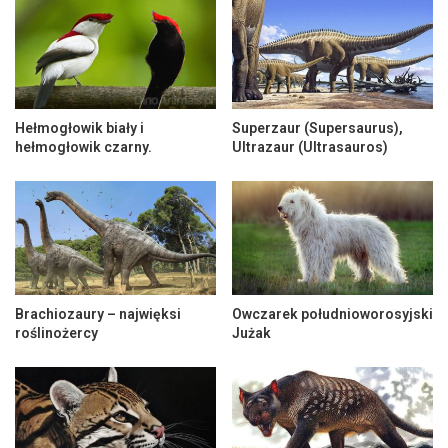
Hełmogłowik biały i
Superzaur (Supersaurus),
hełmogłowik czarny.
Ultrazaur (Ultrasauros)
Brachiozaury – najwięksi
Owczarek południoworosyjski
roślinożercy
Jużak