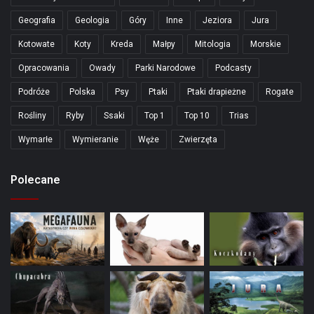
Geografia
Geologia
Góry
Inne
Jeziora
Jura
Kotowate
Koty
Kreda
Małpy
Mitologia
Morskie
Opracowania
Owady
Parki Narodowe
Podcasty
Podróże
Polska
Psy
Ptaki
Ptaki drapieżne
Rogate
Rośliny
Ryby
Ssaki
Top 1
Top 10
Trias
Wymarłe
Wymieranie
Węże
Zwierzęta
Polecane