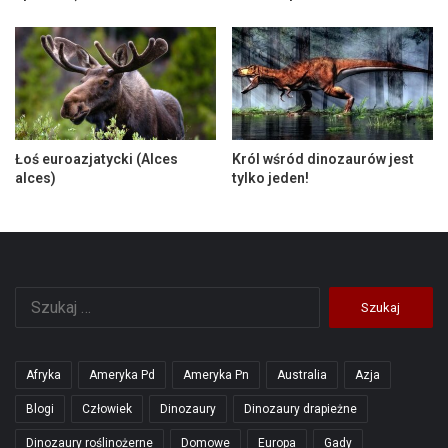
Łoś euroazjatycki (Alces
Król wśród dinozaurów jest
alces)
tylko jeden!
Szukaj:
Afryka
Ameryka Pd
Ameryka Pn
Australia
Azja
Blogi
Człowiek
Dinozaury
Dinozaury drapieżne
Dinozaury roślinożerne
Domowe
Europa
Gady