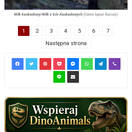
Wilk kaskadowy/Wilk z Gór Kaskadowych
(
Canis lupus fuscus
).
1
2
3
4
5
6
7
Następna strona
Pinterest
Pocket
Messenger
WhatsApp
Telegram
Viber
Line
Share via Email