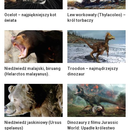
Ocelot – najpiękniejszy kot
Lew workowaty (Thylacoleo) –
świata
król torbaczy
Niedźwiedź malajski, biruang
Troodon – najmądrzejszy
(Helarctos malayanus).
dinozaur
Niedźwiedź jaskiniowy (Ursus
Dinozaury z filmu Jurassic
spelaeus)
World: Upadłe królestwo