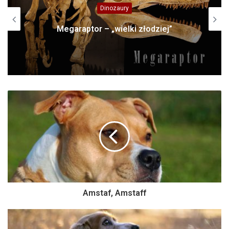
Domowe
ej”
LaPerm – kot z trwałą
Amstaf, Amstaff