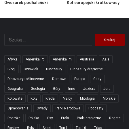
Owczarek podhalański
Kot europejski krótkowłosy
Szukaj:
Afryka
Ameryka Pd
Ameryka Pn
Australia
Azja
Blogi
Człowiek
Dinozaury
Dinozaury drapieżne
Dinozaury roślinożerne
Domowe
Europa
Gady
Geografia
Geologia
Góry
Inne
Jeziora
Jura
Kotowate
Koty
Kreda
Małpy
Mitologia
Morskie
Opracowania
Owady
Parki Narodowe
Podcasty
Podróże
Polska
Psy
Ptaki
Ptaki drapieżne
Rogate
Rośliny
Ryby
Ssaki
Top 1
Top 10
Trias