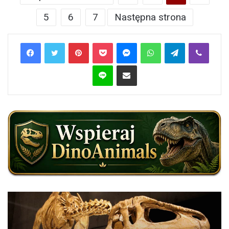
5
6
7
Następna strona
Pinterest
Pocket
Messenger
WhatsApp
Telegram
Viber
Line
Share via Email