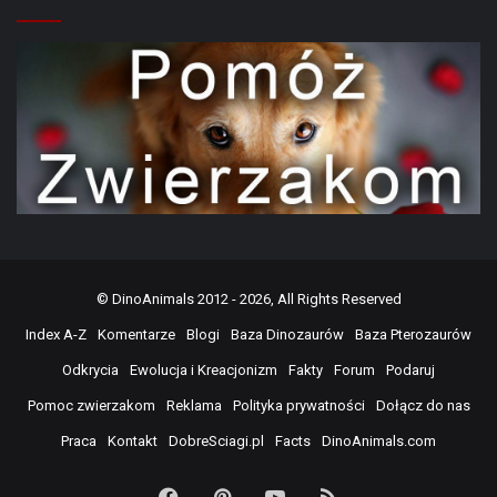
©
DinoAnimals
2012 - 2026, All Rights Reserved
Index A-Z
Komentarze
Blogi
Baza Dinozaurów
Baza Pterozaurów
Odkrycia
Ewolucja i Kreacjonizm
Fakty
Forum
Podaruj
Pomoc zwierzakom
Reklama
Polityka prywatności
Dołącz do nas
Praca
Kontakt
DobreSciagi.pl
Facts
DinoAnimals.com
Facebook
Pinterest
YouTube
RSS