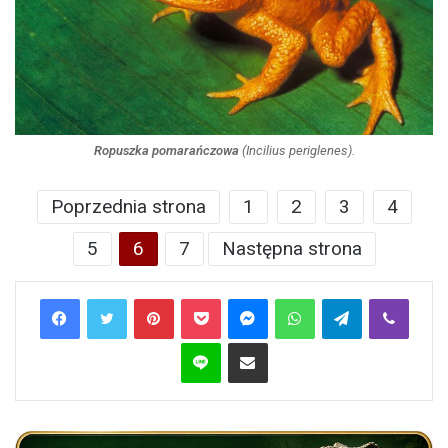
Ropuszka pomarańczowa
(
Incilius periglenes
).
Poprzednia strona
1
2
3
4
5
6
7
Następna strona
Pinterest
Pocket
Messenger
WhatsApp
Telegram
Viber
Line
Share via Email