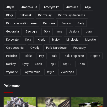
Afryka
Ameryka Pd
Ameryka Pn
Australia
Azja
Blogi
Człowiek
Dinozaury
Dinozaury drapieżne
Dinozaury roślinożerne
Domowe
Europa
Gady
Geografia
Geologia
Góry
Inne
Jeziora
Jura
Kotowate
Koty
Kreda
Małpy
Mitologia
Morskie
Opracowania
Owady
Parki Narodowe
Podcasty
Podróże
Polska
Psy
Ptaki
Ptaki drapieżne
Rogate
Rośliny
Ryby
Ssaki
Top 1
Top 10
Trias
Wymarłe
Wymieranie
Węże
Zwierzęta
Polecane