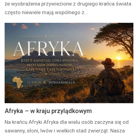
że wyobrażenia przywiezione z drugiego krańca świata
często niewiele mają wspólnego z…
Afryka – w kraju przylądkowym
Na krańcu Afryki Afryka dla wielu osób zaczyna się od
sawanny, słoni, lwów i wielkich stad zwierząt. Nasza