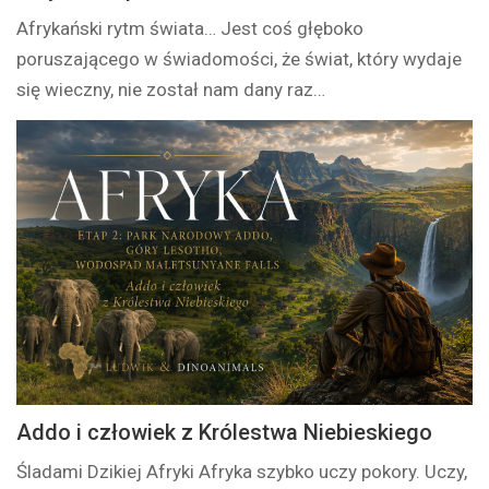
Afrykański rytm świata… Jest coś głęboko
poruszającego w świadomości, że świat, który wydaje
się wieczny, nie został nam dany raz…
Addo i człowiek z Królestwa Niebieskiego
Śladami Dzikiej Afryki Afryka szybko uczy pokory. Uczy,