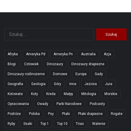
Szukaj:
Afryka
Ameryka Pd
Ameryka Pn
Australia
Azja
Blogi
Człowiek
Dinozaury
Dinozaury drapieżne
Dinozaury roślinożerne
Domowe
Europa
Gady
Geografia
Geologia
Góry
Inne
Jeziora
Jura
Kotowate
Koty
Kreda
Małpy
Mitologia
Morskie
Opracowania
Owady
Parki Narodowe
Podcasty
Podróże
Polska
Psy
Ptaki
Ptaki drapieżne
Rogate
Ryby
Ssaki
Top 1
Top 10
Trias
Walenie