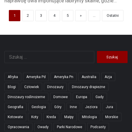
naprawdę dwa imponujące labirynty skalne, gdzie…
1
2
3
4
5
»
...
Ostatni
Szukaj:
Afryka
Ameryka Pd
Ameryka Pn
Australia
Azja
Blogi
Człowiek
Dinozaury
Dinozaury drapieżne
Dinozaury roślinożerne
Domowe
Europa
Gady
Geografia
Geologia
Góry
Inne
Jeziora
Jura
Kotowate
Koty
Kreda
Małpy
Mitologia
Morskie
Opracowania
Owady
Parki Narodowe
Podcasty