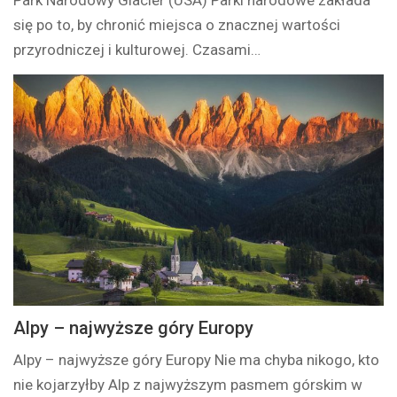
Park Narodowy Glacier (USA) Parki narodowe zakłada
się po to, by chronić miejsca o znacznej wartości
przyrodniczej i kulturowej. Czasami…
Alpy – najwyższe góry Europy
Alpy – najwyższe góry Europy Nie ma chyba nikogo, kto
nie kojarzyłby Alp z najwyższym pasmem górskim w