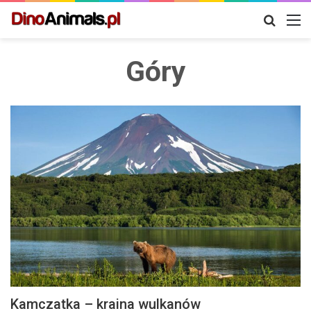
Szukaj
M
Góry
Kamczatka – kraina wulkanów