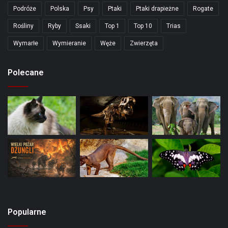
Podróże
Polska
Psy
Ptaki
Ptaki drapieżne
Rogate
Rośliny
Ryby
Ssaki
Top 1
Top 10
Trias
Wymarłe
Wymieranie
Węże
Zwierzęta
Polecane
Popularne