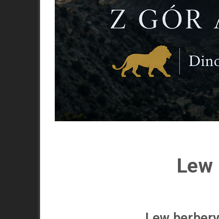
Lew 
Lew berbery