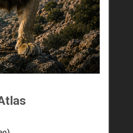
Atlas
eo
)