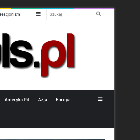
Sidebar
Szukaj
Kreacjonizm
Sidebar
Ameryka Pd
Azja
Europa