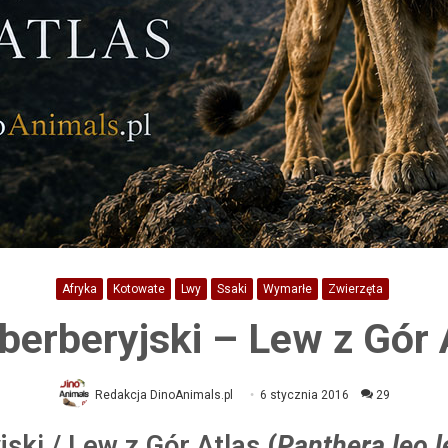
Afryka
Kotowate
Lwy
Ssaki
Wymarłe
Zwierzęta
berberyjski – Lew z Gór 
Redakcja DinoAnimals.pl
6 stycznia 2016
29
jski / Lew z Gór Atlas
(
Panthera leo l