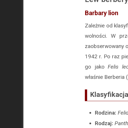
Barbary lion
Zależnie od klasy
wolności. W prz
zaobserwowany os
1942 r. Po raz pi
go jako
Felis le
właśnie Berberia 
Klasyfikacj
Rodzina:
Feli
Rodzaj:
Panth