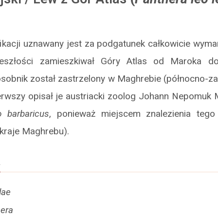
fikacji uznawany jest za podgatunek całkowicie wyma
eszłości zamieszkiwał Góry Atlas od Maroka do 
obnik został zastrzelony w Maghrebie (północno-za
erwszy opisał je austriacki zoolog Johann Nepomuk M
o barbaricus
, ponieważ miejscem znalezienia tego
(kraje Maghrebu).
a
dae
era