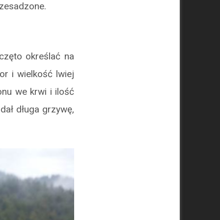
rzesadzone.
częto określać na
r i wielkość lwiej
nu we krwi i ilość
dał długa grzywę,