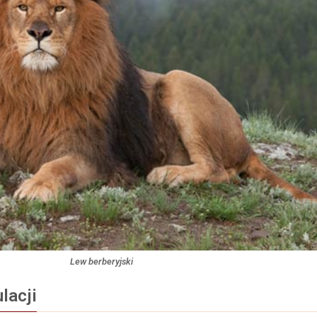
Lew berberyjski
lacji