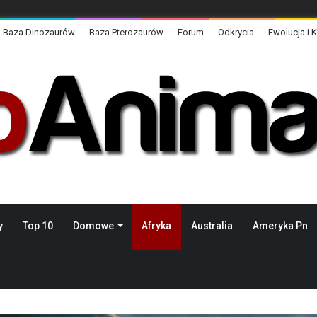
Baza Dinozaurów
Baza Pterozaurów
Forum
Odkrycia
Ewolucja i 
y
Top 10
Domowe
Afryka
Australia
Ameryka Pn