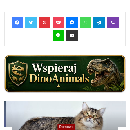
Pinterest
Pocket
Messenger
WhatsApp
Telegram
Viber
Line
Share via Email
Domowe