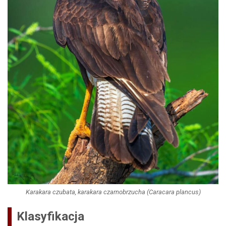
Karakara czubata, karakara czarnobrzucha (Caracara plancus)
Klasyfikacja