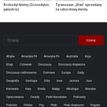
Krokodyl błotny (Crocodylus
Tyranozaur „Stan” sprzedany
palustris)
za rekordową kwotę
Szukaj:
Afryka
Ameryka Pd
Ameryka Pn
Australia
Azja
Blogi
Człowiek
Dinozaury
Dinozaury drapieżne
Dinozaury roślinożerne
Domowe
Europa
Gady
Geografia
Geologia
Góry
Inne
Jeziora
Jura
Kotowate
Koty
Kreda
Małpy
Mitologia
Morskie
Opracowania
Owady
Parki Narodowe
Podcasty
Podróże
Polska
Psy
Ptaki
Ptaki drapieżne
Rogate