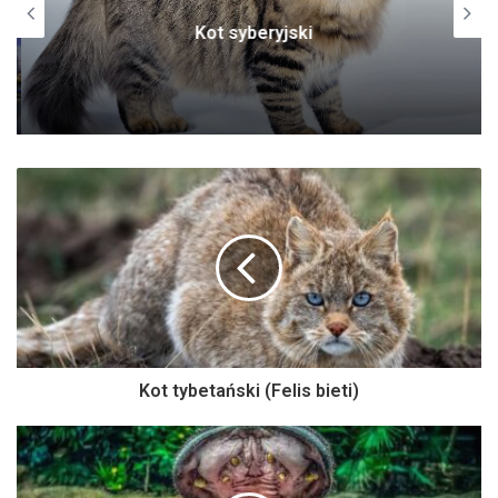
Kot syberyjski
Kot tybetański (Felis bieti)