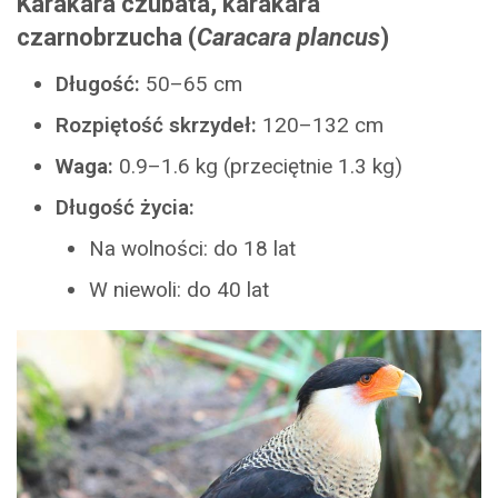
Karakara czubata, karakara
czarnobrzucha (
Caracara plancus
)
Długość:
50–65 cm
Rozpiętość skrzydeł:
120–132 cm
Waga:
0.9–1.6 kg (przeciętnie 1.3 kg)
Długość życia:
Na wolności: do 18 lat
W niewoli: do 40 lat