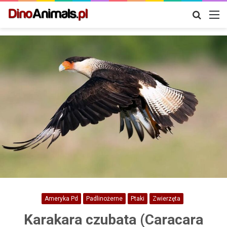
Szukaj
M
Ameryka Pd
Padlinożerne
Ptaki
Zwierzęta
Karakara czubata (Caracara