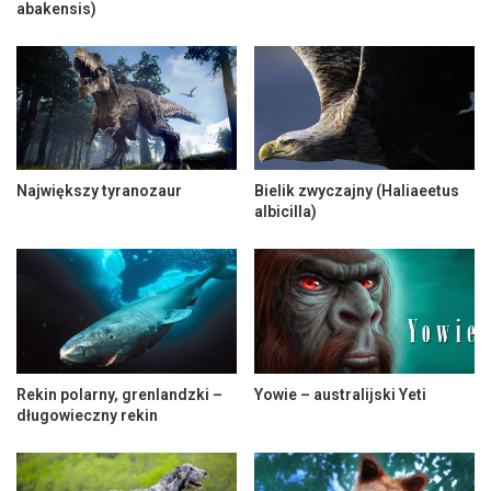
abakensis)
Największy tyranozaur
Bielik zwyczajny (Haliaeetus
albicilla)
Rekin polarny, grenlandzki –
Yowie – australijski Yeti
długowieczny rekin