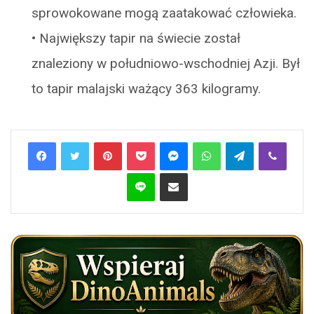
sprowokowane mogą zaatakować człowieka.
•
Największy tapir na świecie został
znaleziony w południowo-wschodniej Azji. Był
to tapir malajski ważący 363 kilogramy.
Pinterest
Pocket
Messenger
WhatsApp
Telegram
Viber
Line
Share via Email