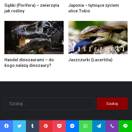
Gąbki (Porifera) – zwierzęta
Japonia – tętniące życiem
jak rośliny
ulice Tokio
Handel dinozaurami – do
Jaszczurki (Lacertilia)
kogo należą dinozaury?
Szukaj:
Afryka
Ameryka Pd
Ameryka Pn
Australia
Azja
Facebook
Twitter
Tumblr
Pinterest
Pocket
Messenger
WhatsApp
Telegram
Viber
Line