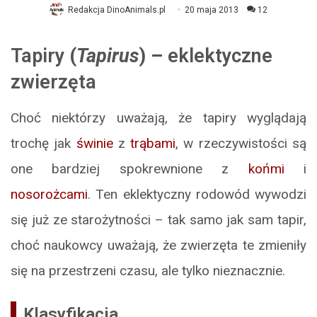
Redakcja DinoAnimals.pl
20 maja 2013
12
Tapiry
(
Tapirus
) –
eklektyczne
zwierzęta
Choć niektórzy uważają, że tapiry wyglądają
trochę jak
świnie
z
trąbami
, w rzeczywistości są
one bardziej spokrewnione z
końmi
i
nosorożcami
. Ten eklektyczny rodowód wywodzi
się już ze starożytności – tak samo jak sam tapir,
choć naukowcy uważają, że zwierzęta te zmieniły
się na przestrzeni czasu, ale tylko nieznacznie.
Klasyfikacja