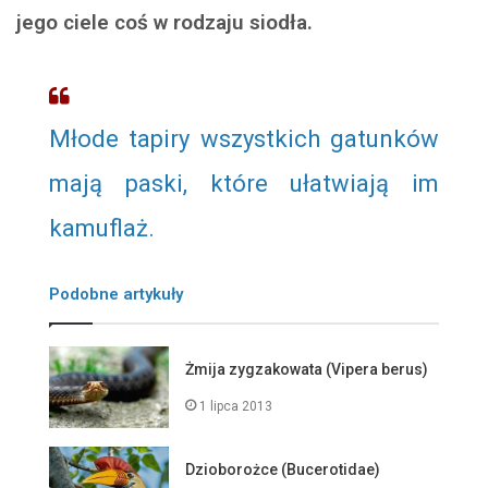
jego ciele coś w rodzaju siodła.
Młode tapiry wszystkich gatunków
mają paski, które ułatwiają im
kamuflaż.
Podobne artykuły
Żmija zygzakowata (Vipera berus)
1 lipca 2013
Dzioborożce (Bucerotidae)