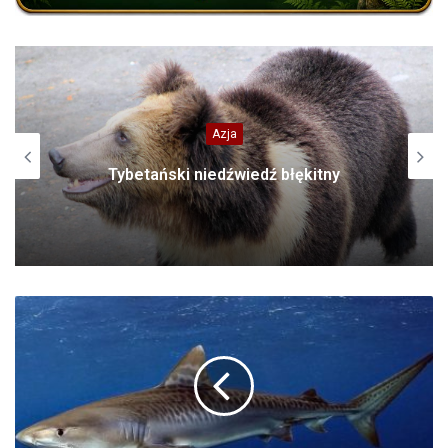
Azja
Tybetański niedźwiedź błękitny