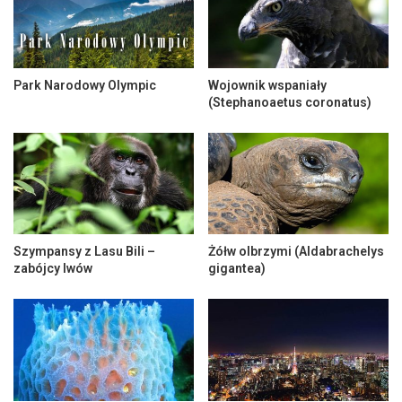
Park Narodowy Olympic
Wojownik wspaniały
(Stephanoaetus coronatus)
Szympansy z Lasu Bili –
Żółw olbrzymi (Aldabrachelys
zabójcy lwów
gigantea)