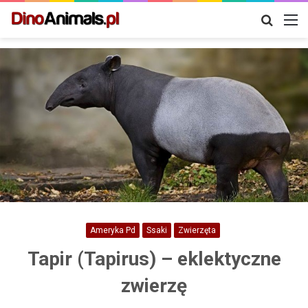
Szukaj
M
Ameryka Pd
Ssaki
Zwierzęta
Tapir (Tapirus) – eklektyczne
zwierzę