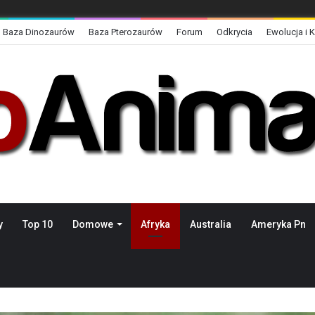
Baza Dinozaurów
Baza Pterozaurów
Forum
Odkrycia
Ewolucja i 
y
Top 10
Domowe
Afryka
Australia
Ameryka Pn