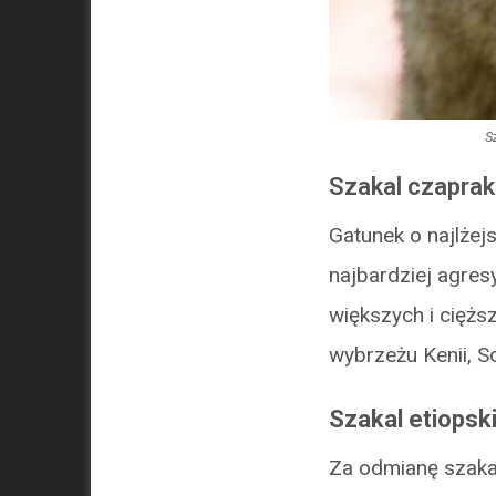
S
Szakal czapra
Gatunek o najlżej
najbardziej agre
większych i cięż
wybrzeżu Kenii, So
Szakal etiopski
Za odmianę szaka