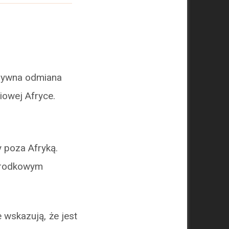
esywna odmiana
iowej Afryce.
y poza Afryką.
 Środkowym
 wskazują, że jest