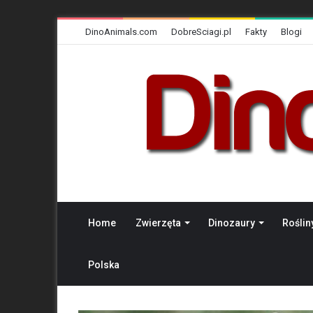
DinoAnimals.com
DobreSciagi.pl
Fakty
Blogi
Home
Zwierzęta
Dinozaury
Roślin
Polska