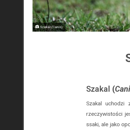
Szakal (Canis)
Szakal
(
Can
Szakal uchodzi 
rzeczywistości je
ssaki, ale jako op