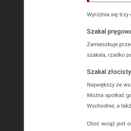
Wyróżnia się trzy 
Szakal pręgow
Zamieszkuje prze
szakala, rzadko p
Szakal złocist
Największy ze wsz
Można spotkać go
Wschodnie, a takż
Choć wciąż jest o