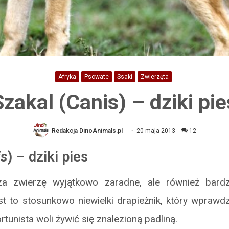
Afryka
Psowate
Ssaki
Zwierzęta
Szakal (Canis) – dziki pie
Redakcja DinoAnimals.pl
20 maja 2013
12
is
)
– dziki pies
za zwierzę wyjątkowo zaradne, ale również bar
st to stosunkowo niewielki drapieżnik, który wprawd
ortunista woli żywić się znalezioną padliną.