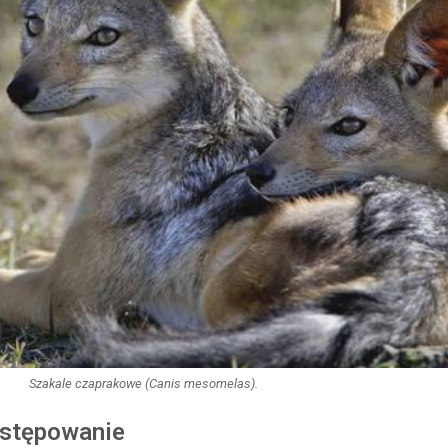
Szakale czaprakowe (
Canis mesomelas
).
ystępowanie