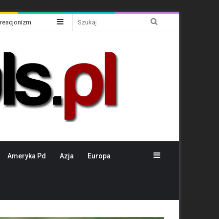
Sidebar
Szukaj
Kreacjonizm
Sidebar
Ameryka Pd
Azja
Europa