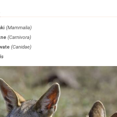
a
aki
(Mammalia)
żne
(Carnivora)
owate
(Canidae)
is