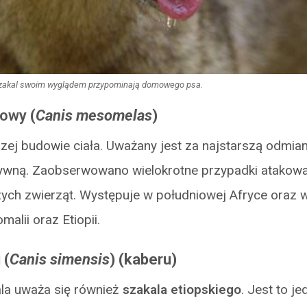
zakal swoim wyglądem przypominają domowego psa.
kowy
(
Canis mesomelas
)
szej budowie ciała. Uważany jest za najstarszą odmia
sywną. Zaobserwowano wielokrotne przypadki atakowa
szych zwierząt. Występuje w południowej Afryce oraz
malii oraz Etiopii.
 (
Canis simensis
) (kaberu)
la uważa się również
szakala etiopskiego
. Jest to j