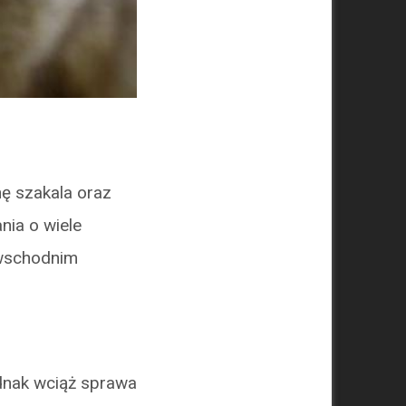
nę szakala oraz
nia o wiele
 wschodnim
ednak wciąż sprawa