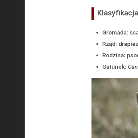
Klasyfikacj
Gromada: ss
Rząd: drapie
Rodzina: ps
Gatunek:
Can