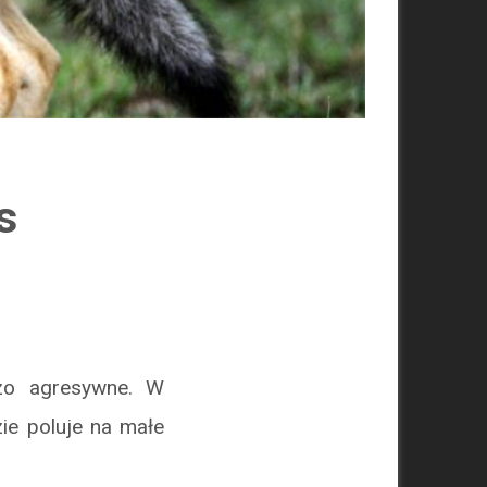
s
dzo agresywne. W
zie poluje na małe