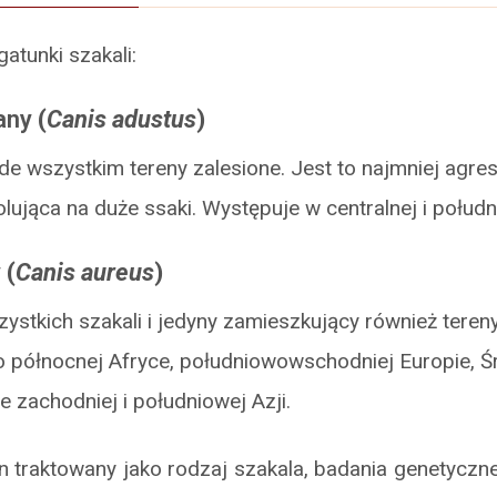
gatunki szakali:
any
(
Canis adustus
)
de wszystkim tereny zalesione. Jest to najmniej agr
olująca na duże ssaki. Występuje w centralnej i połudn
y
(
Canis aureus
)
ystkich szakali i jedyny zamieszkujący również teren
 północnej Afryce, południowowschodniej Europie,
e zachodniej i południowej Azji.
n traktowany jako rodzaj szakala, badania genetyczne