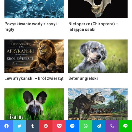
Pozyskiwanie wody z rosy i
Nietoperze (Chiroptera) –
mgły
latające ssaki
Lew afrykański – król zwierząt
Seter angielski
Likaon, simir – afrykański
Nasutoceratops – niezwykły
Facebook
Twitter
Tumblr
Pinterest
Pocket
Messenger
WhatsApp
Telegram
Viber
Line