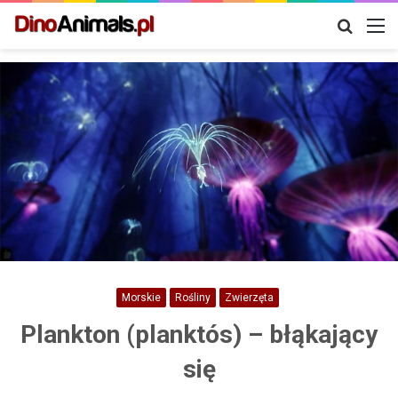
Szukaj
M
Morskie
Rośliny
Zwierzęta
Plankton (planktós) – błąkający
się