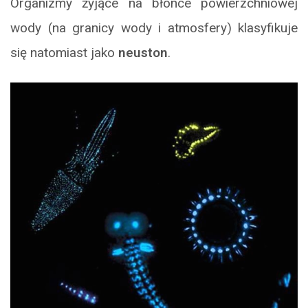
Organizmy żyjące na błonce powierzchniowej
wody (na granicy wody i atmosfery) klasyfikuje
się natomiast jako
neuston
.