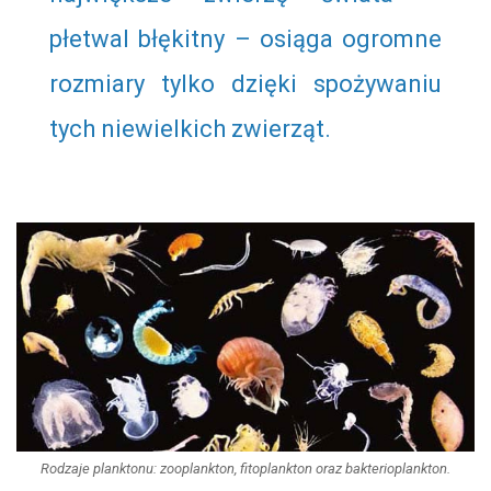
płetwal błękitny – osiąga ogromne
rozmiary tylko dzięki spożywaniu
tych niewielkich zwierząt.
Rodzaje planktonu: zooplankton, fitoplankton oraz bakterioplankton.