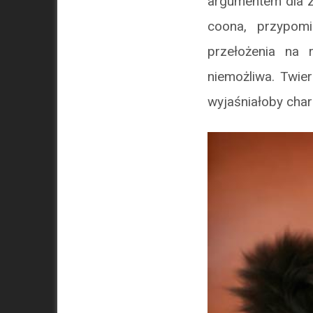
argumentem dla zw
coona, przypomi
przełożenia na 
niemożliwa. Twie
wyjaśniałoby char