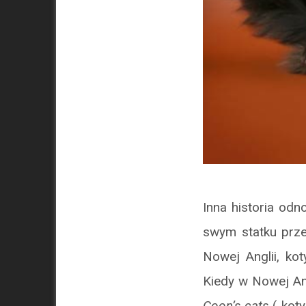
Inna historia odn
swym statku prze
Nowej Anglii, ko
Kiedy w Nowej Ang
Coon’s cats
(„koty