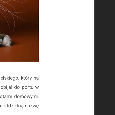
elskiego, który na
obijał do portu w
 kotami domowymi.
im oddzielną nazwę