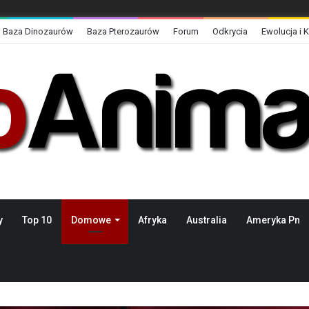
Baza Dinozaurów
Baza Pterozaurów
Forum
Odkrycia
Ewolucja i 
y
Top 10
Domowe
Afryka
Australia
Ameryka Pn