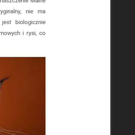
 umaszczenie Maine
yginalny, nie ma
est biologicznie
mowych i rysi, co