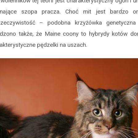
olenników tej teorii jest charakterystyczny ogon i
nające szopa pracza. Choć mit jest bardzo or
rzeczywistość – podobna krzyżówka genetyczna j
rdzono także, że Maine coony to hybrydy kotów do
akterystyczne pędzelki na uszach.