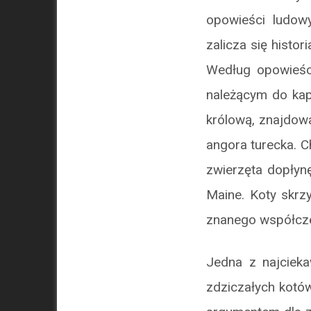
opowieści ludow
zalicza się histor
Według opowieści
należącym do kap
królową, znajdowa
angora turecka. C
zwierzęta dopłyn
Maine. Koty skrz
znanego współcze
Jedna z najciek
zdziczałych kot