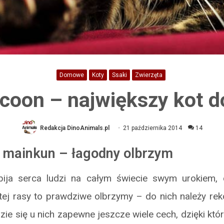
Domowe
Koty
Ssaki
Zwierzęta
coon – największy kot
Redakcja DinoAnimals.pl
21 października 2014
14
,
mainkun – łagodny olbrzym
ija serca ludzi na całym świecie swym urokiem, 
y tej rasy to prawdziwe olbrzymy – do nich należy rek
e się u nich zapewne jeszcze wiele cech, dzięki któr