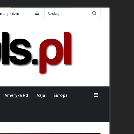
Sidebar
Szukaj
Kreacjonizm
Sidebar
Ameryka Pd
Azja
Europa