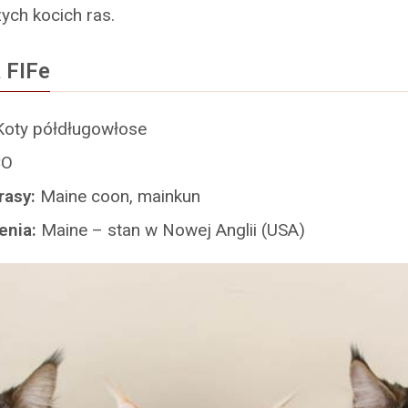
zych kocich ras.
 FIFe
Koty półdługowłose
O
rasy:
Maine coon, mainkun
enia:
Maine – stan w Nowej Anglii (USA)