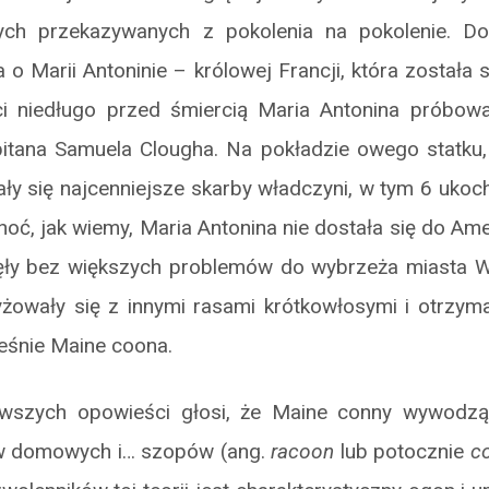
ych przekazywanych z pokolenia na pokolenie. Do
ia o Marii Antoninie – królowej Francji, która została
 niedługo przed śmiercią Maria Antonina próbowa
itana Samuela Clougha. Na pokładzie owego statku,
ły się najcenniejsze skarby władczyni, w tym 6 uko
hoć, jak wiemy, Maria Antonina nie dostała się do Amer
ęły bez większych problemów do wybrzeża miasta W
yżowały się z innymi rasami krótkowłosymi i otrzy
śnie Maine coona.
awszych opowieści głosi, że Maine conny wywodzą
ów domowych i… szopów (ang.
racoon
lub potocznie
c