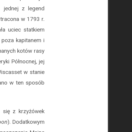
 jednej z legend
 stracona w 1793 r.
ła uciec statkiem
 poza kapitanem i
chanych kotów rasy
yki Północnej, jej
iscasset w stanie
mano w ten sposób
 się z krzyżówek
oon
). Dodatkowym