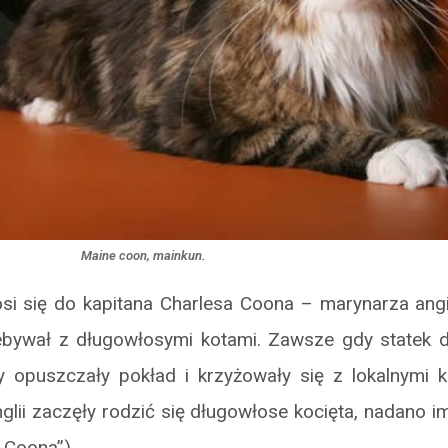
Maine coon, mainkun.
osi się do kapitana Charlesa Coona – marynarza angi
bywał z długowłosymi kotami. Zawsze gdy statek d
ty opuszczały pokład i krzyżowały się z lokalnymi
lii zaczęły rodzić się długowłose kocięta, nadano 
 Coona”)