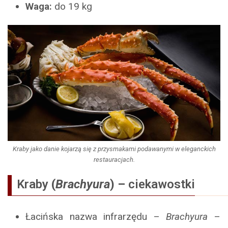
Waga:
do 19 kg
Kraby jako danie kojarzą się z przysmakami podawanymi w eleganckich
restauracjach.
Kraby
(
Brachyura
) –
ciekawostki
Łacińska nazwa infrarzędu –
Brachyura
–