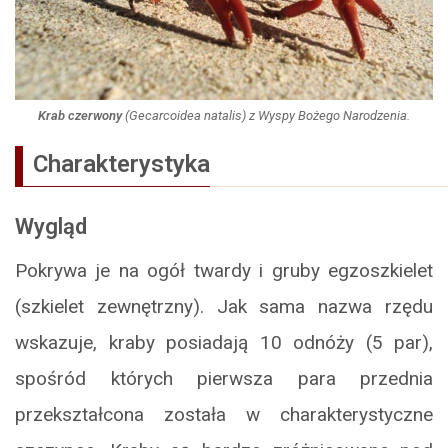
Krab czerwony
(
Gecarcoidea natalis
) z Wyspy Bożego Narodzenia.
Charakterystyka
Wygląd
Pokrywa je na ogół twardy i gruby egzoszkielet
(szkielet zewnętrzny). Jak sama nazwa rzędu
wskazuje, kraby posiadają 10 odnóży (5 par),
spośród których pierwsza para przednia
przekształcona została w charakterystyczne