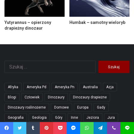
Yutyrannus – opierzony
Humbak – samotny wieloryb
drapieżny dinozaur
Szukaj:
Afryka
Ameryka Pd
Ameryka Pn
Australia
Azja
Blogi
Człowiek
Dinozaury
Dinozaury drapieżne
Dinozaury roślinożerne
Domowe
Europa
Gady
Geografia
Geologia
Góry
Inne
Jeziora
Jura
Kotowate
Koty
Kreda
Małpy
Mitologia
Morskie
Facebook
Twitter
Tumblr
Pinterest
Pocket
Messenger
WhatsApp
Telegram
Viber
Line