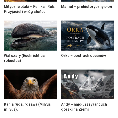
Mityczne ptaki – Feniks i Rok.
Mamut – prehistoryczny słoń
Przyjaciel i wróg słońca
Wal szary (Eschrichtius
Orka – postrach oceanów
robustus)
Kania ruda, rdzawa (Milvus
Andy – najdłuższy łańcuch
milvus).
górski na Ziemi