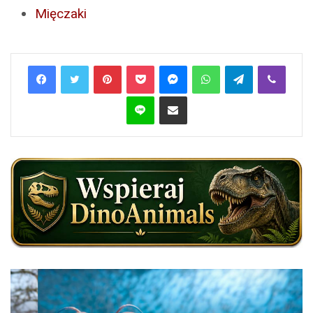
Mięczaki
Pinterest
Pocket
Messenger
WhatsApp
Telegram
Viber
Line
Share via Email