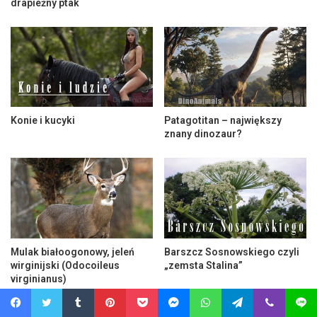
drapieżny ptak
Konie i kucyki
Patagotitan – największy
znany dinozaur?
Mulak białoogonowy, jeleń
Barszcz Sosnowskiego czyli
wirginijski (Odocoileus
„zemsta Stalina”
virginianus)
Facebook
Twitter
Tumblr
Pinterest
Pocket
Messenger
WhatsApp
Telegram
Viber
Line