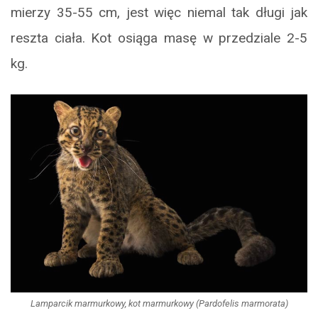
mierzy 35-55 cm, jest więc niemal tak długi jak
reszta ciała. Kot osiąga masę w przedziale 2-5
kg.
Lamparcik marmurkowy, kot marmurkowy (Pardofelis marmorata)