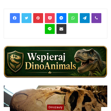
Pinterest
Pocket
Messenger
WhatsApp
Telegram
Viber
Line
Share via Email
Dinozaury