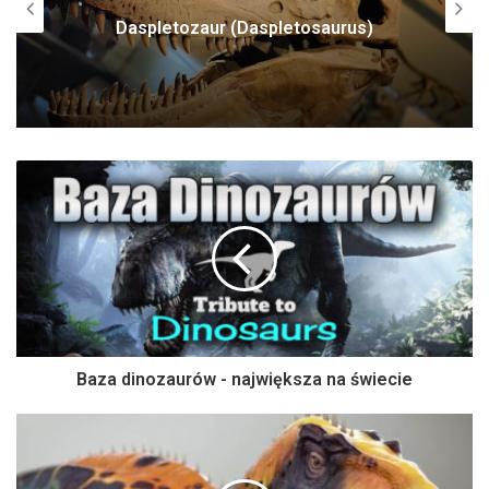
Daspletozaur (Daspletosaurus)
Baza dinozaurów - największa na świecie