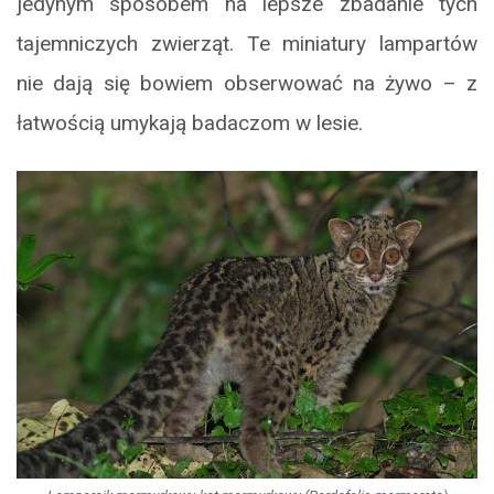
jedynym sposobem na lepsze zbadanie tych
tajemniczych zwierząt. Te miniatury lampartów
nie dają się bowiem obserwować na żywo – z
łatwością umykają badaczom w lesie.