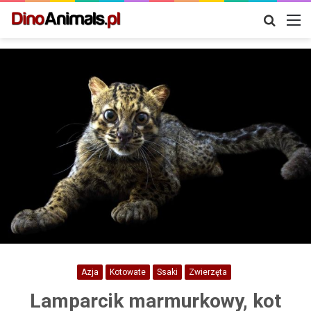
Szukaj
M
Azja
Kotowate
Ssaki
Zwierzęta
Lamparcik marmurkowy, kot