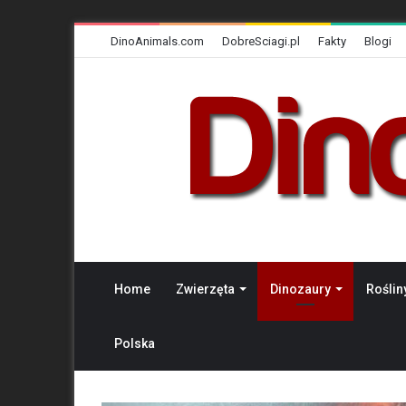
DinoAnimals.com
DobreSciagi.pl
Fakty
Blogi
Home
Zwierzęta
Dinozaury
Roślin
Polska