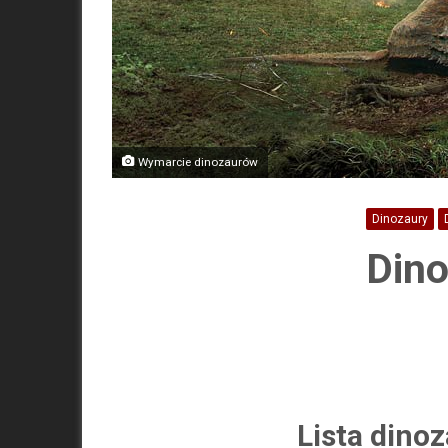
Wymarcie dinozaurów
Dinozaury
Dino
Lista dino