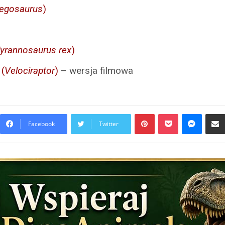
egosaurus
)
yrannosaurus rex
)
 (
Velociraptor
)
– wersja filmowa
Pinterest
Pocket
Messen
Facebook
Twitter