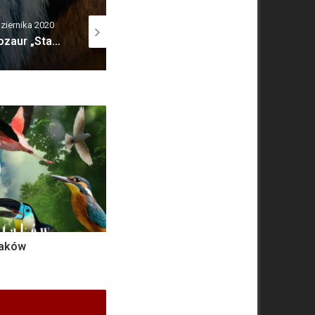
 2016
3 lipca 2014
16 września 2014
Malinois – strażnik Białego Domu
Samojed, Samoyed, Samojedskaja
Niesporczaki – niezniszczalne zwierzęta
aków