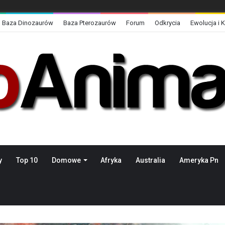
Baza Dinozaurów
Baza Pterozaurów
Forum
Odkrycia
Ewolucja i 
y
Top 10
Domowe
Afryka
Australia
Ameryka Pn