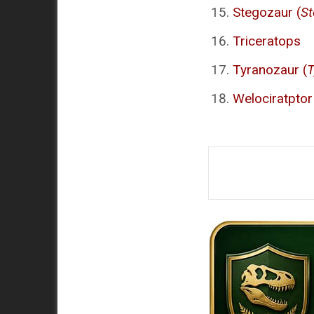
Stegozaur (
St
Triceratops
Tyranozaur (
T
Welociratptor