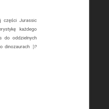
j części Jurassic
erystykę każdego
as do oddzielnych
o dinozaurach :)?