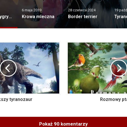
28 czerwca 2024
19 października 2020
31 maja
czna
Border terrier
Tyranozaur „Stan” sprzedany za rekordową kwotę
kszy tyranozaur
Rozmowy pt
Pokaż 90 komentarzy