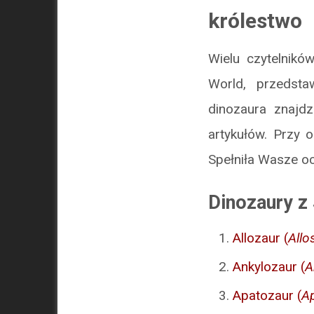
królestwo
Wielu czytelnikó
World, przedsta
dinozaura znajdz
artykułów. Przy 
Spełniła Wasze o
Dinozaury z
Allozaur (
Allo
Ankylozaur (
A
Apatozaur (
A