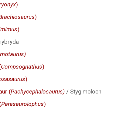
ryonyx
)
Brachiosaurus
)
limimus
)
hybryda
rnotaurus)
(
Compsognathus
)
osasaurus
)
ur (
Pachycephalosaurus)
/ Stygimoloch
(
Parasaurolophus
)