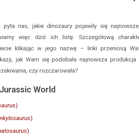
w pyta nas, jakie dinozaury pojawiły się najnowsze
wiamy więc dziś ich listę. Szczegółową charakt
iecie klikając w jego nazwę – linki przeniosą W
okazji, jak Wam się podobała najnowsza produkcja 
czekiwania, czy rozczarowała?
 Jurassic World
saurus
)
nkylosaurus
)
patosaurus
)