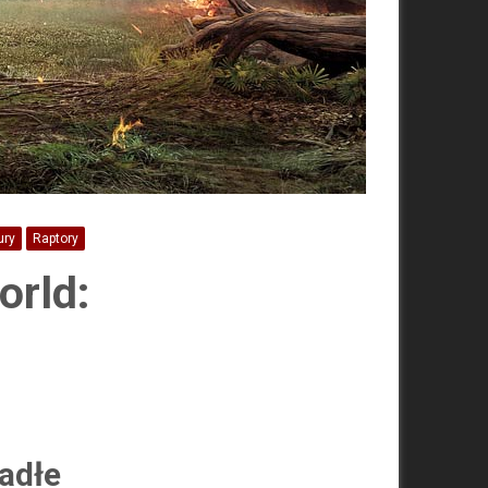
ury
Raptory
orld:
padłe