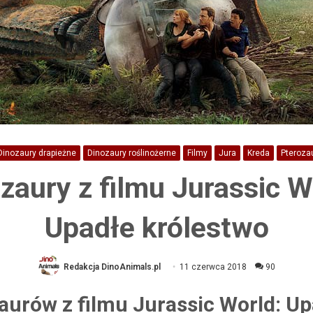
Dinozaury drapieżne
Dinozaury roślinożerne
Filmy
Jura
Kreda
Pteroza
zaury z filmu Jurassic W
Upadłe królestwo
Redakcja DinoAnimals.pl
11 czerwca 2018
90
zaurów z filmu Jurassic World: U