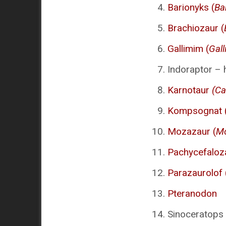
Barionyks (
Ba
Brachiozaur (
Gallimim (
Gal
Indoraptor – 
Karnotaur
(Ca
Kompsognat 
Mozazaur (
M
Pachycefaloza
Parazaurolof 
Pteranodon
Sinoceratops