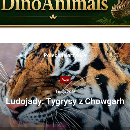
Polecane artykuły
Gospodarskie
6 maja 2019
Krowa mleczna