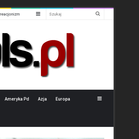
Sidebar
Szukaj
Kreacjonizm
Sidebar
Ameryka Pd
Azja
Europa