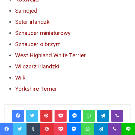
Samojed
Seter irlandzki
Sznaucer miniaturowy
Sznaucer olbrzym
West Highland White Terrier
Wilczarz irlandzki
Wilk
Yorkshire Terrier
Pinterest
Pocket
Messenger
WhatsApp
Telegram
Viber
Line
Share via Email
Facebook
Twitter
Tumblr
Pinterest
Pocket
Messenger
WhatsApp
Telegram
Viber
Line