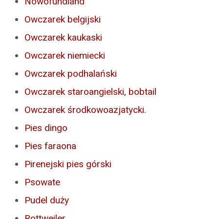
Nowofundland
Owczarek belgijski
Owczarek kaukaski
Owczarek niemiecki
Owczarek podhalański
Owczarek staroangielski, bobtail
Owczarek środkowoazjatycki.
Pies dingo
Pies faraona
Pirenejski pies górski
Psowate
Pudel duży
Rottweiler