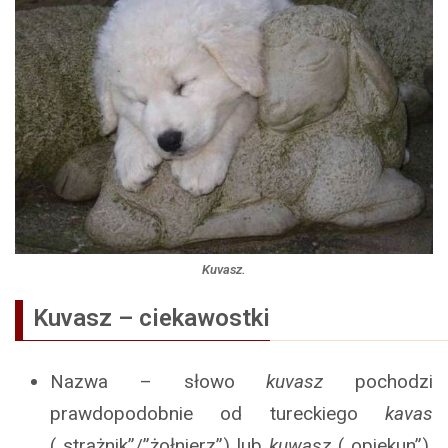
Kuvasz.
Kuvasz – ciekawostki
Nazwa – słowo
kuvasz
pochodzi
prawdopodobnie od tureckiego
kavas
(„strażnik”/”żołnierz”) lub
kuwasz
(„opiekun”).