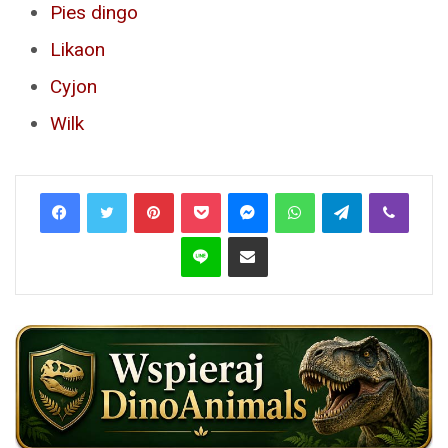
Pies dingo
Likaon
Cyjon
Wilk
Pinterest
Pocket
Messenger
WhatsApp
Telegram
Viber
Line
Share via Email