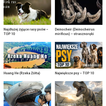
Najdłużej żyjące rasy psów –
Deinocheir (Deinocheirus
TOP 10
mirificus) – strasznoręki
Huang He (Rzeka Żółta)
Największe psy – TOP 10