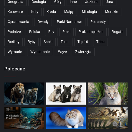
Geografia
Geologia
Góry
Inne
Jeziora
Jura
Kotowate
Koty
Kreda
Małpy
Mitologia
Morskie
Opracowania
Owady
Parki Narodowe
Podcasty
Podróże
Polska
Psy
Ptaki
Ptaki drapieżne
Rogate
Rośliny
Ryby
Ssaki
Top 1
Top 10
Trias
Wymarłe
Wymieranie
Węże
Zwierzęta
Polecane