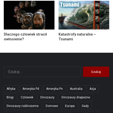
Dlaczego człowiek stracił
Katastrofy naturalne –
owłosienie?
Tsunami
Szukaj:
Afryka
Ameryka Pd
Ameryka Pn
Australia
Azja
Blogi
Człowiek
Dinozaury
Dinozaury drapieżne
Dinozaury roślinożerne
Domowe
Europa
Gady