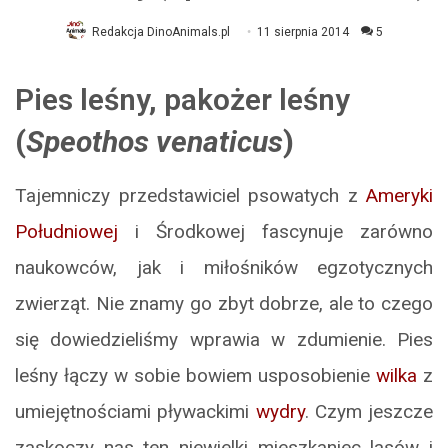
Redakcja DinoAnimals.pl
11 sierpnia 2014
5
Pies leśny, pakożer leśny
(
Speothos venaticus
)
Tajemniczy przedstawiciel psowatych z
Ameryki
Południowej
i Środkowej fascynuje zarówno
naukowców, jak i miłośników egzotycznych
zwierząt. Nie znamy go zbyt dobrze, ale to czego
się dowiedzieliśmy wprawia w zdumienie. Pies
leśny łączy w sobie bowiem usposobienie
wilka
z
umiejętnościami pływackimi
wydry
. Czym jeszcze
zaskoczy nas ten niewielki mieszkaniec lasów i