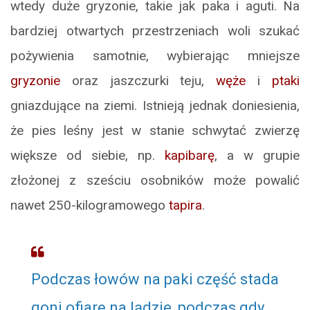
wtedy duże gryzonie, takie jak paka i aguti. Na
bardziej otwartych przestrzeniach woli szukać
pożywienia samotnie, wybierając mniejsze
gryzonie
oraz jaszczurki teju,
węże
i
ptaki
gniazdujące na ziemi. Istnieją jednak doniesienia,
że pies leśny jest w stanie schwytać zwierzę
większe od siebie, np.
kapibarę
, a w grupie
złożonej z sześciu osobników może powalić
nawet 250-kilogramowego
tapira
.
Podczas łowów na paki część stada
goni ofiarę na lądzie, podczas gdy