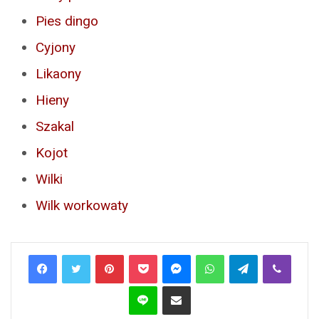
Pies dingo
Cyjony
Likaony
Hieny
Szakal
Kojot
Wilki
Wilk workowaty
Pinterest
Pocket
Messenger
WhatsApp
Telegram
Viber
Line
Share via Email