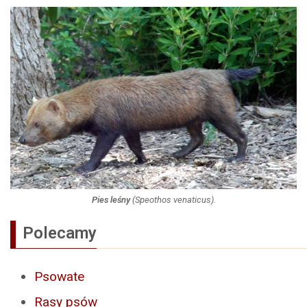
Pies leśny
(
Speothos venaticus
).
Polecamy
Psowate
Rasy psów