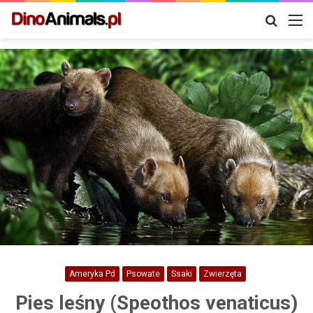
Szukaj
M
Ameryka Pd
Psowate
Ssaki
Zwierzęta
Pies leśny (Speothos venaticus)