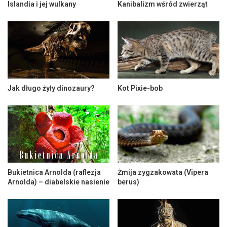
Islandia i jej wulkany
Kanibalizm wśród zwierząt
Jak długo żyły dinozaury?
Kot Pixie-bob
Bukietnica Arnolda (raflezja
Żmija zygzakowata (Vipera
Arnolda) – diabelskie nasienie
berus)