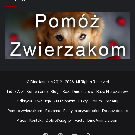
©
DinoAnimals
2012 - 2026, All Rights Reserved
Index A-Z
Komentarze
Blogi
Baza Dinozaurów
Baza Pterozaurów
Odkrycia
Ewolucja i Kreacjonizm
Fakty
Forum
Podaruj
Pomoc zwierzakom
Reklama
Polityka prywatności
Dołącz do nas
Praca
Kontakt
DobreSciagi.pl
Facts
DinoAnimals.com