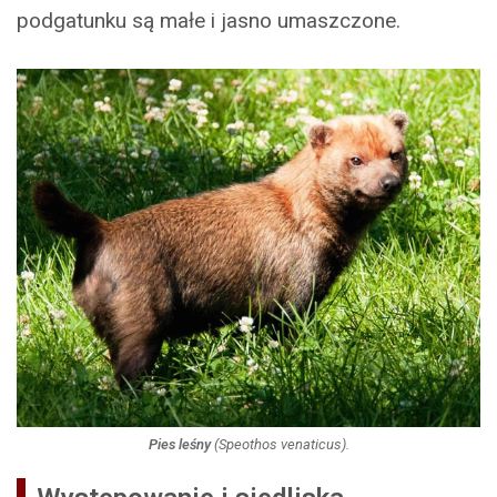
podgatunku są małe i jasno umaszczone.
Pies leśny
(
Speothos venaticus
).