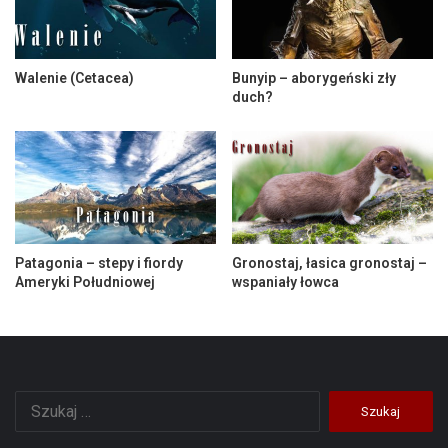
Walenie (Cetacea)
Bunyip – aborygeński zły
duch?
Patagonia – stepy i fiordy
Gronostaj, łasica gronostaj –
Ameryki Południowej
wspaniały łowca
Szukaj: