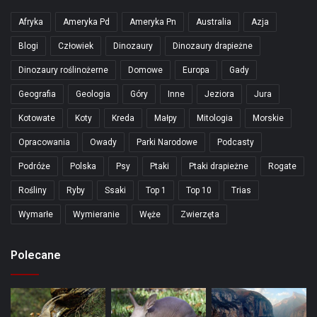
Afryka
Ameryka Pd
Ameryka Pn
Australia
Azja
Blogi
Człowiek
Dinozaury
Dinozaury drapieżne
Dinozaury roślinożerne
Domowe
Europa
Gady
Geografia
Geologia
Góry
Inne
Jeziora
Jura
Kotowate
Koty
Kreda
Małpy
Mitologia
Morskie
Opracowania
Owady
Parki Narodowe
Podcasty
Podróże
Polska
Psy
Ptaki
Ptaki drapieżne
Rogate
Rośliny
Ryby
Ssaki
Top 1
Top 10
Trias
Wymarłe
Wymieranie
Węże
Zwierzęta
Polecane