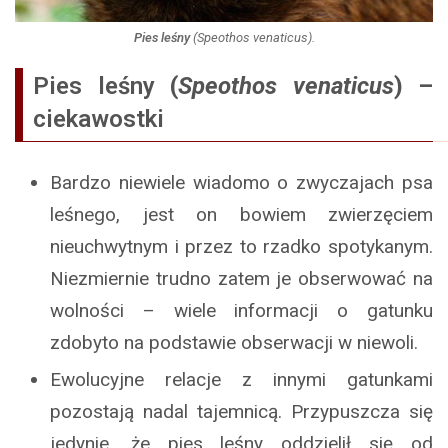
Pies leśny
(
Speothos venaticus
).
Pies leśny
(
Speothos venaticus
) –
ciekawostki
Bardzo niewiele wiadomo o zwyczajach psa
leśnego, jest on bowiem zwierzęciem
nieuchwytnym i przez to rzadko spotykanym.
Niezmiernie trudno zatem je obserwować na
wolności – wiele informacji o gatunku
zdobyto na podstawie obserwacji w niewoli.
Ewolucyjne relacje z innymi gatunkami
pozostają nadal tajemnicą. Przypuszcza się
jedynie, że pies leśny oddzielił się od