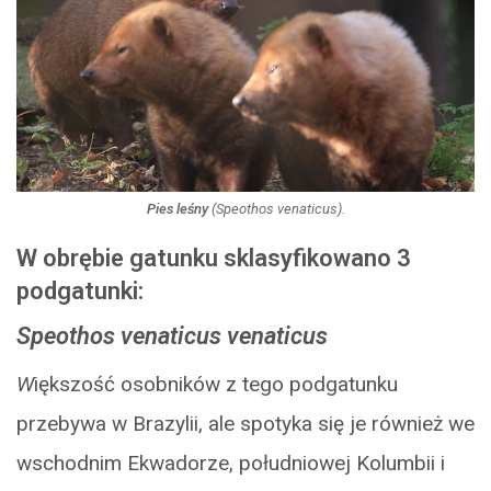
Pies leśny
(
Speothos venaticus
).
W obrębie gatunku sklasyfikowano 3
podgatunki:
Speothos venaticus venaticus
W
iększość osobników z tego podgatunku
przebywa w Brazylii, ale spotyka się je również we
wschodnim Ekwadorze, południowej Kolumbii i