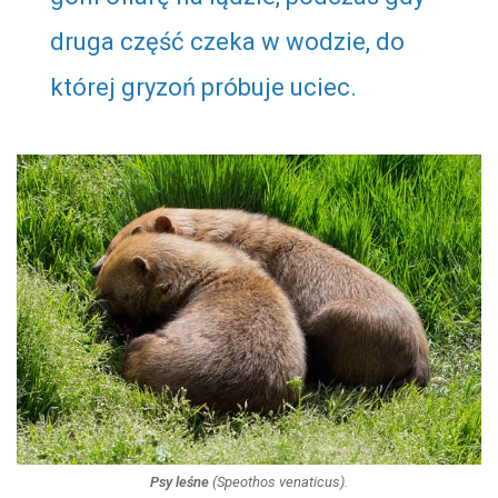
druga część czeka w wodzie, do
której gryzoń próbuje uciec.
Psy leśne
(
Speothos venaticus
).