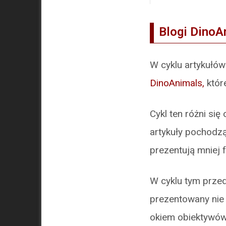
Blogi DinoA
W cyklu artykułó
DinoAnimals,
któr
Cykl ten różni si
artykuły pochodz
prezentują mniej 
W cyklu tym przed
prezentowany nie
okiem obiektywó