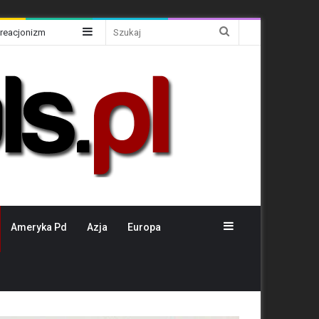
Sidebar
Szukaj
Kreacjonizm
Sidebar
Ameryka Pd
Azja
Europa