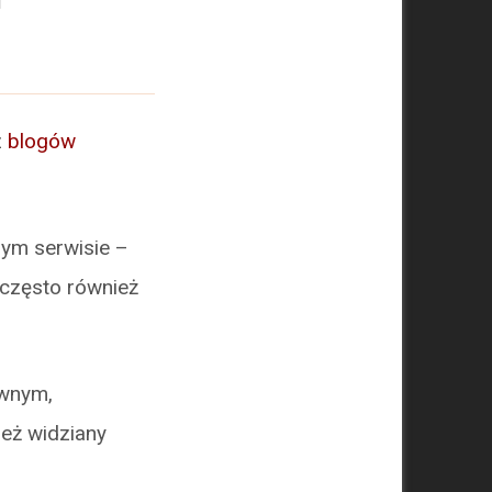
z
blogów
nym serwisie –
często również
ywnym,
eż widziany