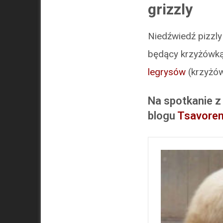
grizzly
Niedźwiedź pizzly
będący krzyżówką 
legrysów
(krzyżów
Na spotkanie z
blogu
Tsavore