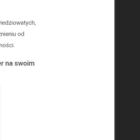
wiedziowatych,
żnieniu od
ności.
er na swoim