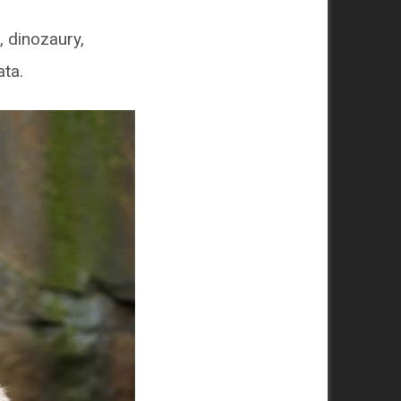
, dinozaury,
ta.