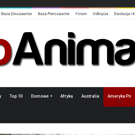
Baza Dinozaurów
Baza Pterozaurów
Forum
Odkrycia
Ewolucja i 
y
Top 10
Domowe
Afryka
Australia
Ameryka Pn