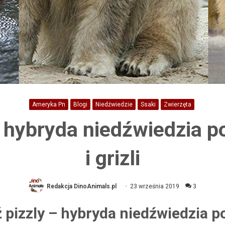
Ameryka Pn
Blogi
Niedźwiedzie
Ssaki
Zwierzęta
– hybryda niedźwiedzia p
i grizli
Redakcja DinoAnimals.pl
23 września 2019
3
 pizzly – hybryda niedźwiedzia p