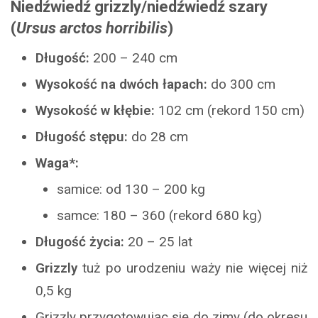
Niedźwiedź grizzly/niedźwiedź szary
(
Ursus arctos horribilis
)
Długość:
200 – 240 cm
Wysokość na dwóch łapach:
do 300 cm
Wysokość w kłębie:
102 cm (rekord 150 cm)
Długość stępu:
do 28 cm
Waga*:
samice: od 130 – 200 kg
samce: 180 – 360 (rekord 680 kg)
Długość życia:
20 – 25 lat
Grizzly
tuż po urodzeniu waży nie więcej niż
0,5 kg
Grizzly przygotowując się do zimy (do okresu