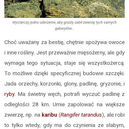
Wystarczy jedno uderzenie, aby grizzly zabił zwierzę tych samych
gabarytów…
Choć uważany za bestię, chętnie spożywa owoce
i inne rośliny. Jest przeważnie mięsożerny, ale gdy
wymaga tego sytuacja, staje się wszystkożercą.
To możliwe dzięki specyficznej budowie szczęki.
Jada orzechy, korzonki, glony, padlinę, gryzonie, i
ryby
. Ma świetny węch, potrafi wyczuć padlinę z
odległości 28 km. Umie zapolować na większe
zwierzę, np. na
karibu
(
Rangifer tarandus
), ale robi
to tylko wtedy, gdy ma do czynienia ze słabym,