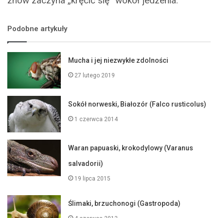
znów zaczyna „kręcić się” wokół jedzenia.
Podobne artykuły
Mucha i jej niezwykłe zdolności
27 lutego 2019
Sokół norweski, Białozór (Falco rusticolus)
1 czerwca 2014
Waran papuaski, krokodylowy (Varanus
salvadorii)
19 lipca 2015
Ślimaki, brzuchonogi (Gastropoda)