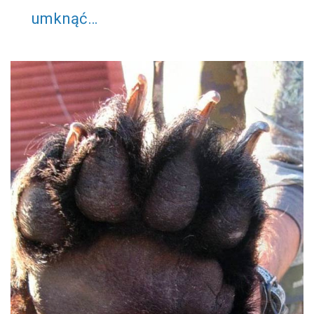
umknąć…