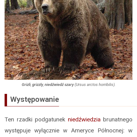
Grizli
,
grizzly
,
niedźwiedź szary
(
Ursus arctos horribilis
).
Występowanie
Ten rzadki podgatunek
niedźwiedzia
brunatnego
występuje wyłącznie w Ameryce Północnej: w