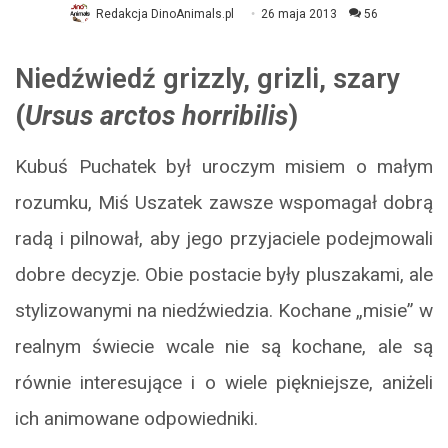
Redakcja DinoAnimals.pl
26 maja 2013
56
Niedźwiedź grizzly,
grizli, szary
(
Ursus arctos horribilis
)
Kubuś Puchatek był uroczym misiem o małym
rozumku, Miś Uszatek zawsze wspomagał dobrą
radą i pilnował, aby jego przyjaciele podejmowali
dobre decyzje. Obie postacie były pluszakami, ale
stylizowanymi na niedźwiedzia. Kochane „misie” w
realnym świecie wcale nie są kochane, ale są
równie interesujące i o wiele piękniejsze, aniżeli
ich animowane odpowiedniki.