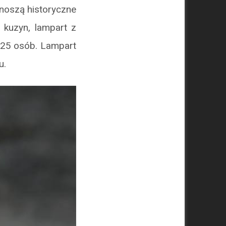
onoszą historyczne
o kuzyn, lampart z
 125 osób. Lampart
u.