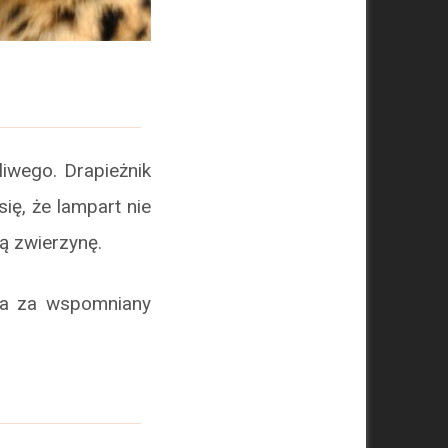
liwego. Drapieżnik
ię, że lampart nie
ą zwierzynę.
rta za wspomniany