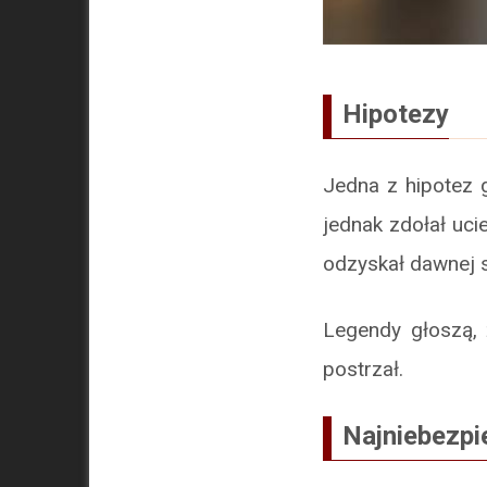
Hipotezy
Jedna z hipotez g
jednak zdołał uci
odzyskał dawnej s
Legendy głoszą, 
postrzał.
Najniebezpi