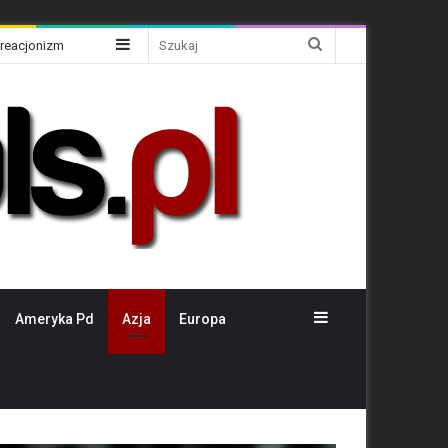
Sidebar
Szukaj
Kreacjonizm
Sidebar
Ameryka Pd
Azja
Europa