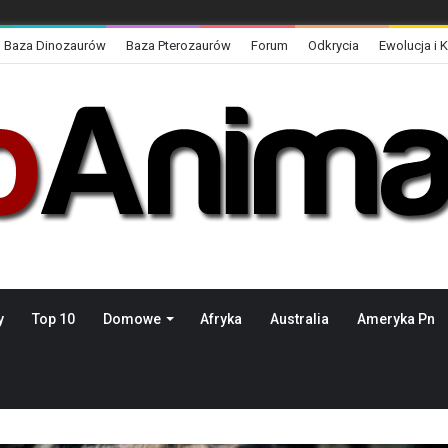
Baza Dinozaurów
Baza Pterozaurów
Forum
Odkrycia
Ewolucja i 
y
Top 10
Domowe
Afryka
Australia
Ameryka Pn