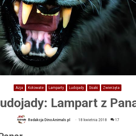
Azja
Kotowate
Lamparty
Ludojady
Ssaki
Zwierzęta
udojady: Lampart z Pan
Redakcja DinoAnimals.pl
18 kwietnia 2018
17