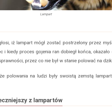
Lampart
łosi, iż lampart mógł zostać postrzelony przez myś
ec i kiedy proces gojenia ran dobiegł końca, okazało s
prawności, przez co nie był w stanie polować na dzik
że polowania na ludzi były swoistą zemstą lampa
eczniejszy z lampartów