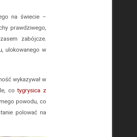
ego na świecie –
chy prawdziwego,
czasem zabójcze.
nu, ulokowanego w
wność wykazywał w
yle, co
tygrysica z
 samego powodu, co
stanie polować na