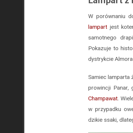
Lampart z 
W porównaniu 
lampart
jest kote
samotnego drapi
Pokazuje to hist
dystrykcie Almora
Samiec lamparta 
prowincji Panar, 
Champawat
. Wie
w przypadku owej
dzikie ssaki, dlat