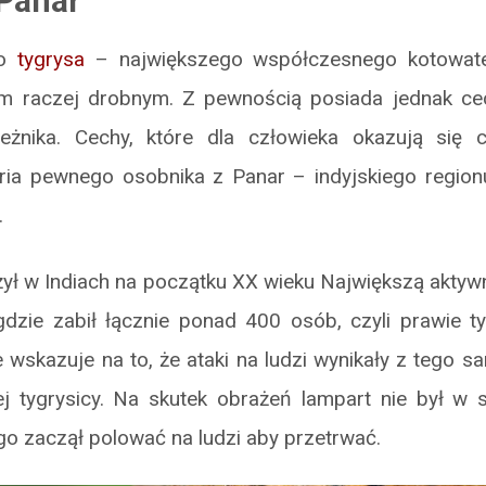
Panar
do
tygrysa
– największego współczesnego kotowat
m raczej drobnym. Z pewnością posiada jednak ce
eżnika. Cechy, które dla człowieka okazują się 
oria pewnego osobnika z Panar – indyjskiego regio
.
żył w Indiach na początku XX wieku Największą akty
gdzie zabił łącznie ponad 400 osób, czyli prawie t
le wskazuje na to, że ataki na ludzi wynikały z tego
 tygrysicy. Na skutek obrażeń lampart nie był w 
ego zaczął polować na ludzi aby przetrwać.