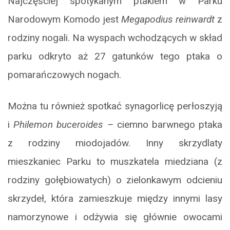
Najczęściej spotykanym ptakiem w Parku
Narodowym Komodo jest
Megapodius reinwardt
z
rodziny nogali. Na wyspach wchodzących w skład
parku odkryto aż 27 gatunków tego ptaka o
pomarańczowych nogach.
Można tu również spotkać synagorlicę perłoszyją
i
Philemon buceroides –
ciemno barwnego ptaka
z rodziny miodojadów. Inny skrzydlaty
mieszkaniec Parku to muszkatela miedziana (z
rodziny gołębiowatych) o zielonkawym odcieniu
skrzydeł, która zamieszkuje między innymi lasy
namorzynowe i odżywia się głównie owocami