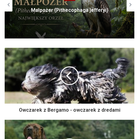
Małpożer (Pithecophaga jefferyi)
Owczarek z Bergamo - owczarek z dredami