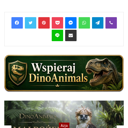
Pinterest
Pocket
Messenger
WhatsApp
Telegram
Viber
Line
Share via Email
Azja