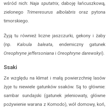
wśród nich:
Naja sputatrix
, daboję łańcuszkową,
zielonego
Trimeresurus albolabris
oraz pytona
timorskiego.
Żyją tu również liczne jaszczurki, gekony i żaby
(np.
Kaloula baleata
, endemiczny gatunek
Oreophryne jeffersoniana
i
Oreophryne darewskyi
).
Ssaki
Ze względu na klimat i małą powierzchnię lasów
żyje tu niewiele gatunków ssaków. Są to głównie:
sambar sundajski (gatunek jeleniowaty, główne
pożywienie warana z Komodo), wół domowy, koń,