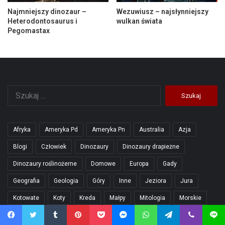
Najmniejszy dinozaur –
Wezuwiusz – najsłynniejszy
Heterodontosaurus i
wulkan świata
Pegomastax
Szukaj:
Afryka
Ameryka Pd
Ameryka Pn
Australia
Azja
Blogi
Człowiek
Dinozaury
Dinozaury drapieżne
Dinozaury roślinożerne
Domowe
Europa
Gady
Geografia
Geologia
Góry
Inne
Jeziora
Jura
Kotowate
Koty
Kreda
Małpy
Mitologia
Morskie
Opracowania
Owady
Parki Narodowe
Podcasty
Facebook
Twitter
Tumblr
Pinterest
Pocket
Messenger
WhatsApp
Telegram
Viber
Line