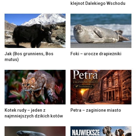
klejnot Dalekiego Wschodu
Jak (Bos grunniens, Bos
Foki – urocze drapieżniki
mutus)
Kotek rudy – jeden z
Petra – zaginione miasto
najmniejszych dzikich kotów