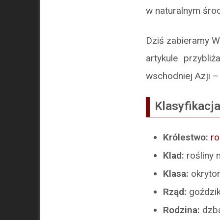
w naturalnym śro
Dziś zabieramy Wa
artykule przybl
wschodniej Azji 
Klasyfikacj
Królestwo:
ro
Klad:
rośliny
Klasa:
okryto
Rząd:
goździ
Rodzina:
dzb