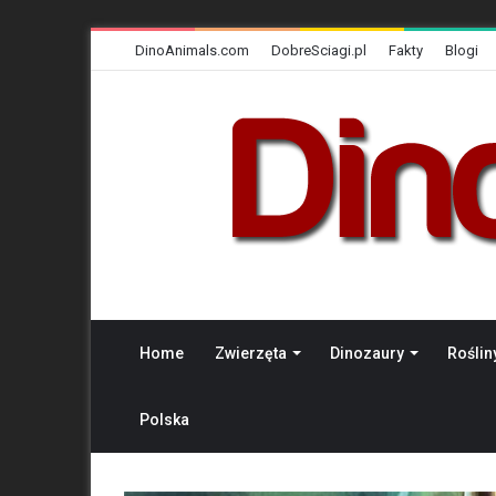
DinoAnimals.com
DobreSciagi.pl
Fakty
Blogi
Home
Zwierzęta
Dinozaury
Roślin
Polska