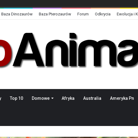
Baza Dinozaurów
Baza Pterozaurów
Forum
Odkrycia
Ewolucja i 
y
Top 10
Domowe
Afryka
Australia
Ameryka Pn