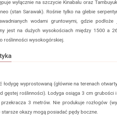
ępuje wyłącznie na szczycie Kinabalu oraz Tambuyuk
neo (stan Sarawak). Rośnie tylko na glebie serpenty
nawadnianych wodami gruntowymi, gdzie podłoże j
any jest na dużych wysokościach między 1500 a 26
o roślinności wysokogórskiej.
tyka
ć łodygę wyprostowaną (głównie na terenach otwartyc
d gęstej roślinności). Łodyga osiąga 3 cm grubości 
e przekracza 3 metrów. Nie produkuje rozłogów (
e starsze okazy mogą posiadać pędy boczne.