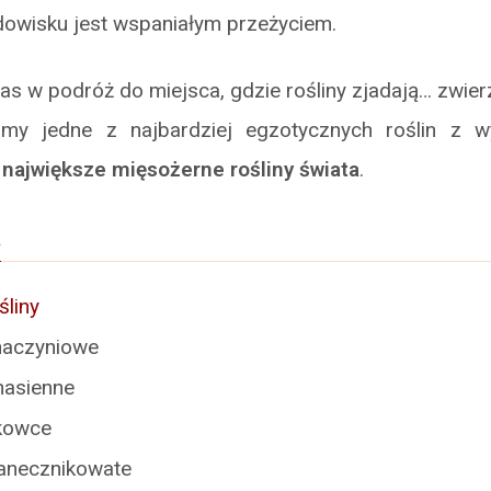
dowisku jest wspaniałym przeżyciem.
s w podróż do miejsca, gdzie rośliny zjadają… zwier
iżamy jedne z najbardziej egzotycznych roślin z 
–
największe mięsożerne rośliny świata
.
a
śliny
 naczyniowe
nasienne
kowce
anecznikowate