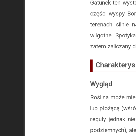
Gatunek ten wyst
części wyspy Bor
terenach silnie 
wilgotne. Spotyk
zatem zaliczany d
Charakterys
Wygląd
Roślina może mie
lub płożącą (wśró
reguły jednak ni
podziemnych), al