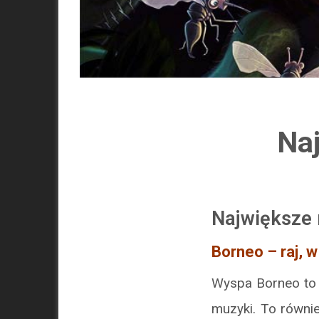
Naj
Największe 
Borneo – raj, w
Wyspa Borneo to i
muzyki. To równie