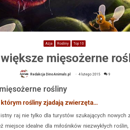
Azja
Rośliny
Top 10
większe mięsożerne roś
Redakcja DinoAnimals.pl
4 lutego 2015
9
mięsożerne rośliny
 którym rośliny zjadają zwierzęta…
stny raj nie tylko dla turystów szukających nowych 
ż miejsce idealne dla miłośników niezwykłych roślin,