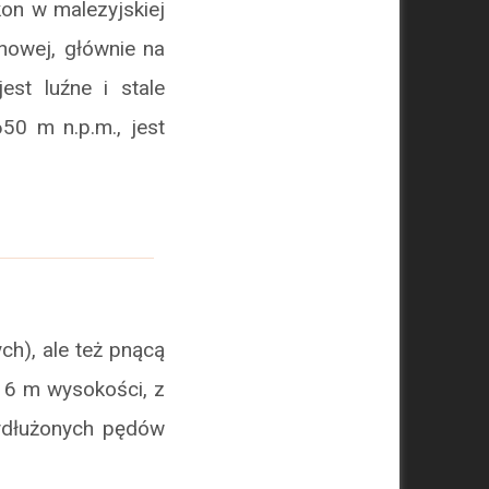
on w malezyjskiej
nowej, głównie na
est luźne i stale
50 m n.p.m., jest
h), ale też pnącą
i 6 m wysokości, z
wydłużonych pędów