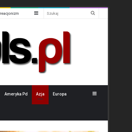
Sidebar
Szukaj
Kreacjonizm
Sidebar
Ameryka Pd
Azja
Europa