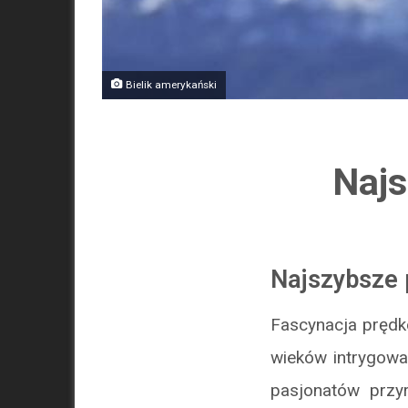
Bielik amerykański
Najs
Najszybsze 
Fascynacja prędko
wieków intrygowa
pasjonatów przyr