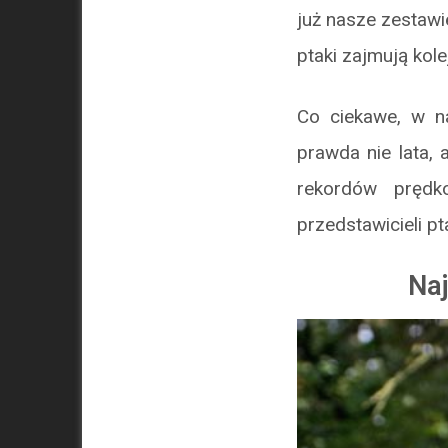
już nasze zestaw
ptaki zajmują kole
Co ciekawe, w n
prawda nie lata, 
rekordów prędk
przedstawicieli pt
Naj