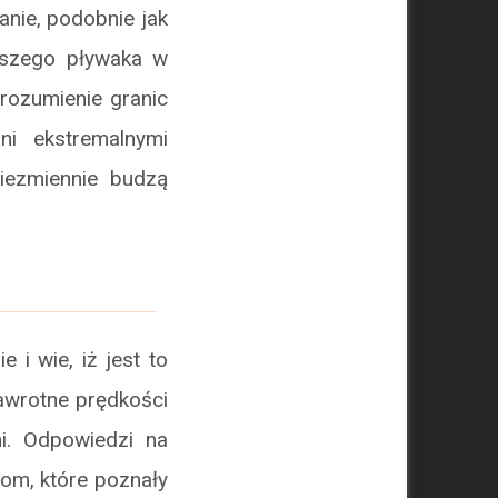
nie, podobnie jak
ejszego pływaka w
zrozumienie granic
ni ekstremalnymi
niezmiennie budzą
i wie, iż jest to
zawrotne prędkości
i. Odpowiedzi na
bom, które poznały