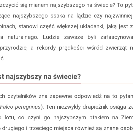
czycić się mianem najszybszego na świecie? To pyta
zące najszybszego ssaka na lądzie czy najzwinni
inach, stanowi część większej układanki, jaką jest 
ta naturalnego. Ludzie zawsze byli zafascynowa
przyrodzie, a rekordy prędkości wśród zwierząt 
ć.
st najszybszy na świecie?
h czytelników zna zapewne odpowiedź na to pytanie 
Falco peregrinus
). Ten niezwykły drapieżnik osiąga 
 lotu, co czyni go najszybszym ptakiem na Ziem
 drugiego i trzeciego miejsca również są znane oso