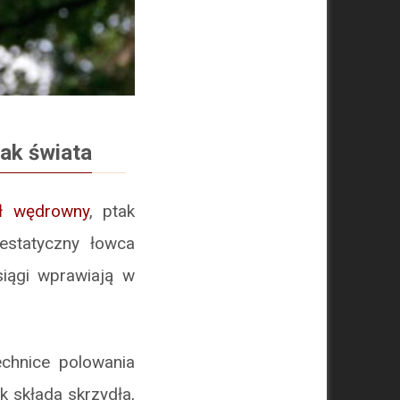
tak świata
ł wędrowny
, ptak
estatyczny łowca
siągi wprawiają w
chnice polowania
 składa skrzydła,