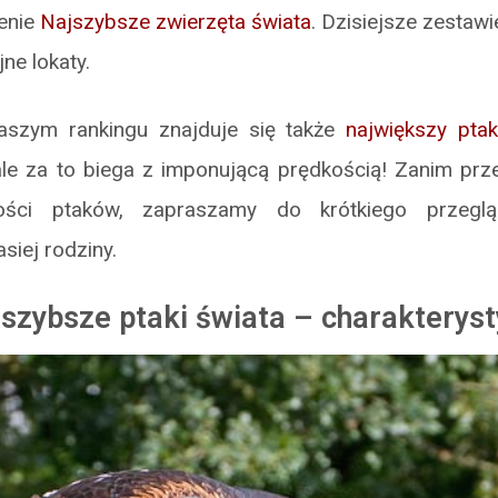
ienie
Najszybsze zwierzęta świata
. Dzisiejsze zestawi
jne lokaty.
aszym rankingu znajduje się także
największy pta
ale za to biega z imponującą prędkością! Zanim prz
ości ptaków, zapraszamy do krótkiego przeglą
asiej rodziny.
szybsze ptaki świata – charakterys