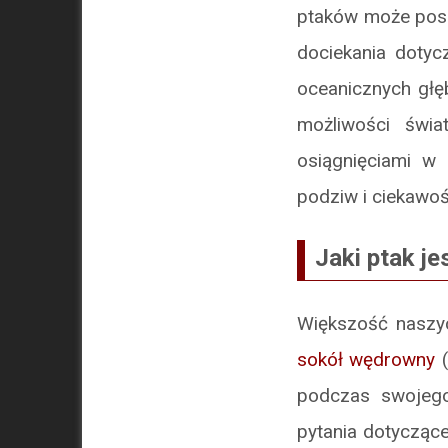
ptaków może posz
dociekania dotyc
oceanicznych głęb
możliwości świa
osiągnięciami w 
podziw i ciekawoś
Jaki ptak je
Większość naszyc
sokół wędrowny
(
podczas swojego
pytania dotyczące