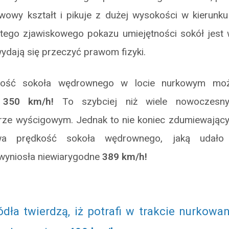
wowy kształt i pikuje z dużej wysokości w kierunku
tego zjawiskowego pokazu umiejętności sokół jest 
wydają się przeczyć prawom fizyki.
dkość sokoła wędrownego w locie nurkowym mo
h
350 km/h!
To szybciej niż wiele nowoczesn
rze wyścigowym. Jednak to nie koniec zdumiewający
wa prędkość sokoła wędrownego, jaką udało
wyniosła niewiarygodne
389 km/h!
ódła twierdzą, iż potrafi w trakcie nurkowa