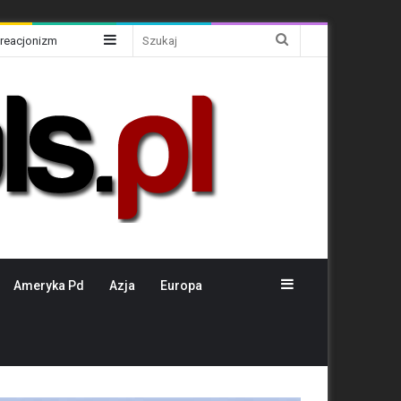
Sidebar
Szukaj
Kreacjonizm
Sidebar
Ameryka Pd
Azja
Europa