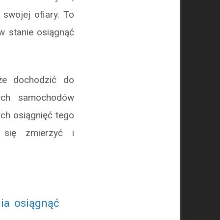
 swojej ofiary. To
w stanie osiągnąć
że dochodzić do
ych samochodów
ch osiągnięć tego
 się zmierzyć i
nia osiągnąć