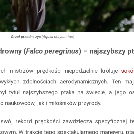
Orzeł przedni, zys
(
Aquila chrysaetos
).
drowny (
Falco peregrinus
) – najszybszy p
ch mistrzów prędkości niepodzielnie króluje
sokó
zwykłych zdolnościach aerodynamicznych. Ten maj
ył tytuł najszybszego ptaka na świecie, a jego o
o naukowców, jak i miłośników przyrody.
swój rekord prędkości zawdzięcza specyficznej te
kowym. W trakcie tego spektakularnego manewru, ptak