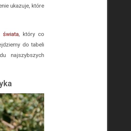
enie ukazuje, które
k świata
, który co
ejdziemy do tabeli
du najszybszych
tyka