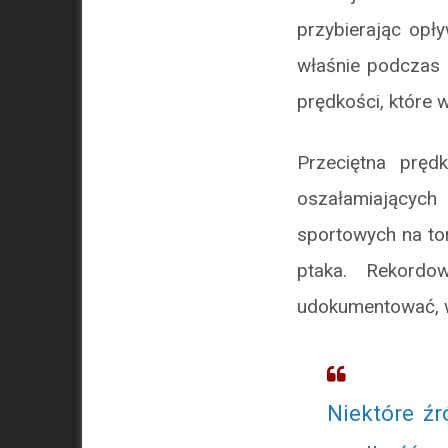
przybierając opły
właśnie podczas 
prędkości, które 
Przeciętna prę
oszałamiającyc
sportowych na to
ptaka. Rekordo
udokumentować, 
Niektóre źr