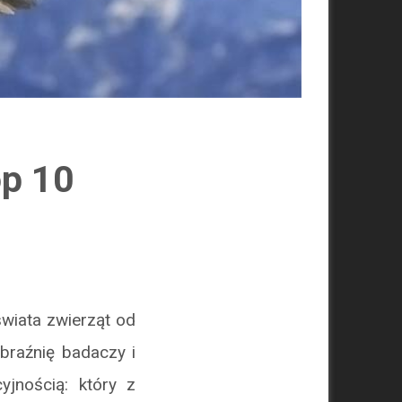
op 10
świata zwierząt od
braźnię badaczy i
yjnością: który z