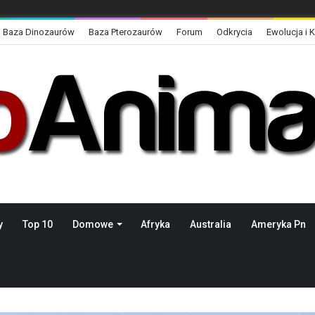
Baza Dinozaurów
Baza Pterozaurów
Forum
Odkrycia
Ewolucja i 
y
Top 10
Domowe
Afryka
Australia
Ameryka Pn