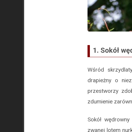
1. Sokół wę
Wśród skrzydlaty
drapieżny o nie
przestworzy zdob
zdumienie zarówn
Sokół wędrowny 
zwanej lotem nur