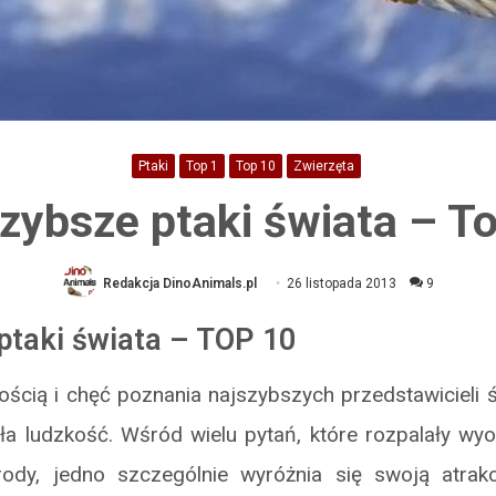
Ptaki
Top 1
Top 10
Zwierzęta
zybsze ptaki świata – T
Redakcja DinoAnimals.pl
26 listopada 2013
9
ptaki świata – TOP 10
ścią i chęć poznania najszybszych przedstawicieli 
ła ludzkość. Wśród wielu pytań, które rozpalały wyo
ody, jedno szczególnie wyróżnia się swoją atrakc