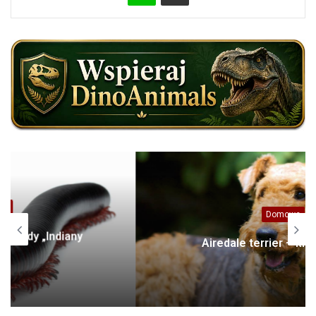
Domowe
Airedale terrier – król terierów