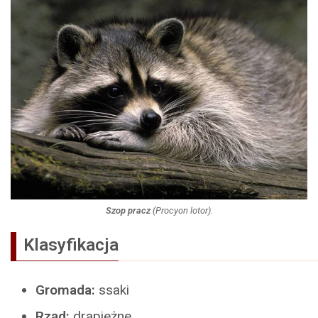
Szop pracz
(Procyon lotor).
Klasyfikacja
Gromada:
ssaki
Rząd:
drapieżne