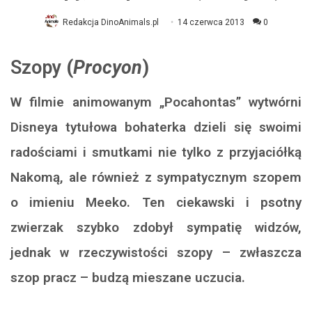
Redakcja DinoAnimals.pl
14 czerwca 2013
0
Szopy
(
Procyon
)
W filmie animowanym „Pocahontas” wytwórni
Disneya tytułowa bohaterka dzieli się swoimi
radościami i smutkami nie tylko z przyjaciółką
Nakomą, ale również z sympatycznym szopem
o imieniu Meeko. Ten ciekawski i psotny
zwierzak szybko zdobył sympatię widzów,
jednak w rzeczywistości szopy – zwłaszcza
szop pracz – budzą mieszane uczucia.