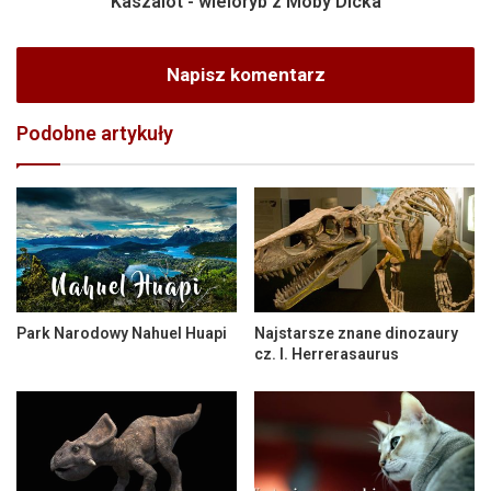
Kaszalot - wieloryb z Moby Dicka
Napisz komentarz
Podobne artykuły
Park Narodowy Nahuel Huapi
Najstarsze znane dinozaury
cz. I. Herrerasaurus