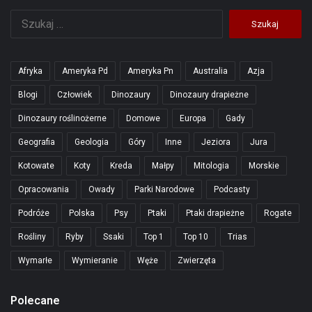
Szukaj:
Afryka
Ameryka Pd
Ameryka Pn
Australia
Azja
Blogi
Człowiek
Dinozaury
Dinozaury drapieżne
Dinozaury roślinożerne
Domowe
Europa
Gady
Geografia
Geologia
Góry
Inne
Jeziora
Jura
Kotowate
Koty
Kreda
Małpy
Mitologia
Morskie
Opracowania
Owady
Parki Narodowe
Podcasty
Podróże
Polska
Psy
Ptaki
Ptaki drapieżne
Rogate
Rośliny
Ryby
Ssaki
Top 1
Top 10
Trias
Wymarłe
Wymieranie
Węże
Zwierzęta
Polecane