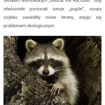
serialem animowanym „Rascal the Raccoon”. Gdy
właściciele porzucali swoje „pupile”, szopy
szybko zasiedliły nowe tereny, stając się
problemem ekologicznym.