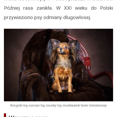
Później rasa zanikła. W XXI wieku do Polski
przywieziono psy odmiany długowłosej.
Rosyjski toy, russian toy, russkiy toy, moskiewski terier miniaturowy