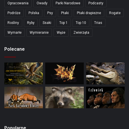
Opracowania
Owady
Parki Narodowe
Podcasty
Podróże
Polska
Psy
Ptaki
Ptaki drapieżne
Rogate
Rośliny
Ryby
Ssaki
Top 1
Top 10
Trias
Wymarłe
Wymieranie
Węże
Zwierzęta
Polecane
Popularne