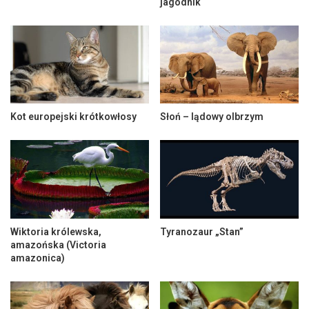
jagodnik
Kot europejski krótkowłosy
Słoń – lądowy olbrzym
Wiktoria królewska,
Tyranozaur „Stan”
amazońska (Victoria
amazonica)