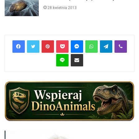
28 kwietnia 2013
Pinterest
Pocket
Messenger
WhatsApp
Telegram
Viber
Line
Share via Email