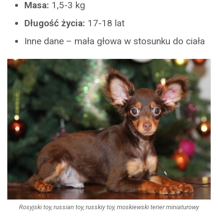
Masa:
1,5-3 kg
Długość życia:
17-18 lat
Inne dane – mała głowa w stosunku do ciała
Rosyjski toy, russian toy, russkiy toy, moskiewski terier miniaturowy