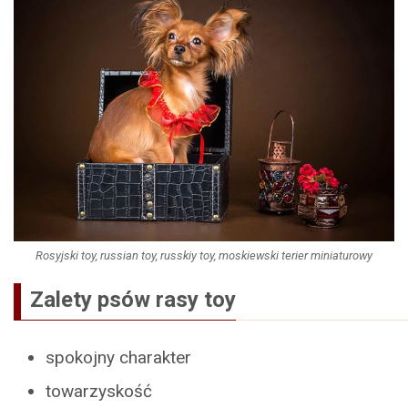
Rosyjski toy, russian toy, russkiy toy, moskiewski terier miniaturowy
Zalety psów rasy toy
spokojny charakter
towarzyskość