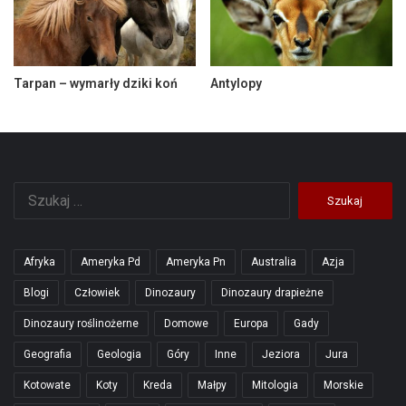
Tarpan – wymarły dziki koń
Antylopy
Szukaj:
Afryka
Ameryka Pd
Ameryka Pn
Australia
Azja
Blogi
Człowiek
Dinozaury
Dinozaury drapieżne
Dinozaury roślinożerne
Domowe
Europa
Gady
Geografia
Geologia
Góry
Inne
Jeziora
Jura
Kotowate
Koty
Kreda
Małpy
Mitologia
Morskie