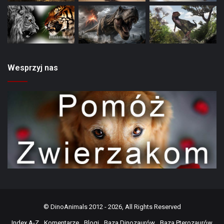
Wesprzyj nas
©
DinoAnimals
2012 - 2026, All Rights Reserved
Index A-Z
Komentarze
Blogi
Baza Dinozaurów
Baza Pterozaurów