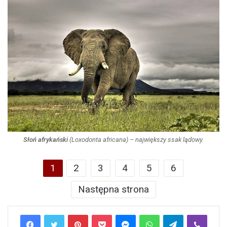
Słoń afrykański
(
Loxodonta africana
) – największy ssak lądowy.
1
2
3
4
5
6
Następna strona
Pinterest
Pocket
Messenger
WhatsApp
Telegram
Viber