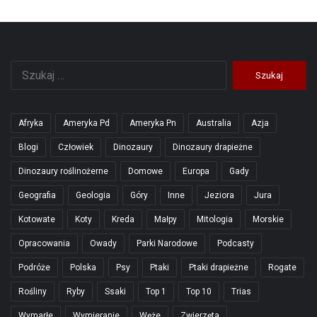
Szukaj:
Afryka
Ameryka Pd
Ameryka Pn
Australia
Azja
Blogi
Człowiek
Dinozaury
Dinozaury drapieżne
Dinozaury roślinożerne
Domowe
Europa
Gady
Geografia
Geologia
Góry
Inne
Jeziora
Jura
Kotowate
Koty
Kreda
Małpy
Mitologia
Morskie
Opracowania
Owady
Parki Narodowe
Podcasty
Podróże
Polska
Psy
Ptaki
Ptaki drapieżne
Rogate
Rośliny
Ryby
Ssaki
Top 1
Top 10
Trias
Wymarłe
Wymieranie
Węże
Zwierzęta