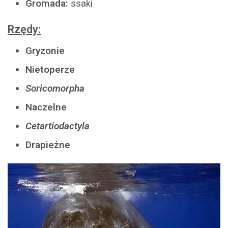
Gromada:
ssaki
Rzędy:
Gryzonie
Nietoperze
Soricomorpha
Naczelne
Cetartiodactyla
Drapieżne