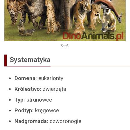
Ssaki
Systematyka
Domena:
eukarionty
Królestwo:
zwierzęta
Typ:
strunowce
Podtyp:
kręgowce
Nadgromada:
czworonogie