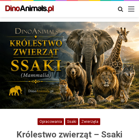
Szukaj
M
Opracowania
Ssaki
Zwierzęta
Królestwo zwierząt – Ssaki