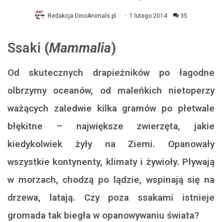
Redakcja DinoAnimals.pl
1 lutego 2014
35
Ssaki
(
Mammalia
)
Od skutecznych drapieżników po łagodne
olbrzymy oceanów, od maleńkich nietoperzy
ważących zaledwie kilka gramów po płetwale
błękitne – największe zwierzęta, jakie
kiedykolwiek żyły na Ziemi. Opanowały
wszystkie kontynenty, klimaty i żywioły. Pływają
w morzach, chodzą po lądzie, wspinają się na
drzewa, latają. Czy poza ssakami istnieje
gromada tak biegła w opanowywaniu świata?