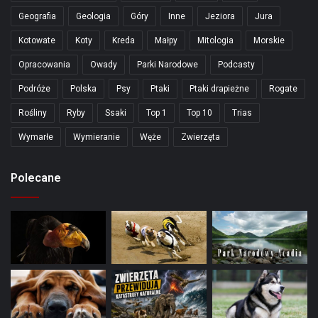
Geografia
Geologia
Góry
Inne
Jeziora
Jura
Kotowate
Koty
Kreda
Małpy
Mitologia
Morskie
Opracowania
Owady
Parki Narodowe
Podcasty
Podróże
Polska
Psy
Ptaki
Ptaki drapieżne
Rogate
Rośliny
Ryby
Ssaki
Top 1
Top 10
Trias
Wymarłe
Wymieranie
Węże
Zwierzęta
Polecane