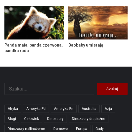
Panda mała, panda czerwona,
Baobaby umierają
pandka ruda
Szukaj:
Afryka
Ameryka Pd
Ameryka Pn
Australia
Azja
Blogi
Człowiek
Dinozaury
Dinozaury drapieżne
Dinozaury roślinożerne
Domowe
Europa
Gady