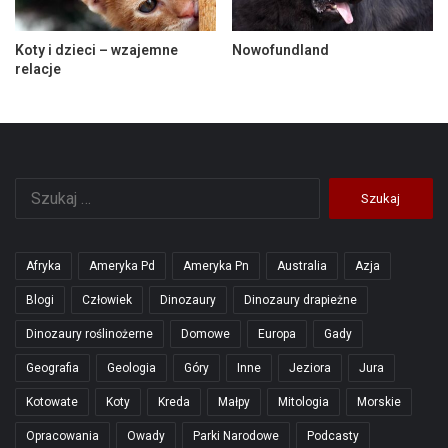
Koty i dzieci – wzajemne
Nowofundland
relacje
Szukaj:
Afryka
Ameryka Pd
Ameryka Pn
Australia
Azja
Blogi
Człowiek
Dinozaury
Dinozaury drapieżne
Dinozaury roślinożerne
Domowe
Europa
Gady
Geografia
Geologia
Góry
Inne
Jeziora
Jura
Kotowate
Koty
Kreda
Małpy
Mitologia
Morskie
Opracowania
Owady
Parki Narodowe
Podcasty