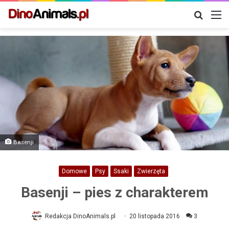
Szukaj
M
Basenji
Domowe
Psy
Ssaki
Zwierzęta
Basenji – pies z charakterem
Redakcja DinoAnimals.pl
20 listopada 2016
3