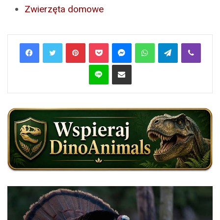
Zwierzęta domowe
Pinterest
Pocket
Messenger
WhatsApp
Telegram
Viber
Line
Share via Email