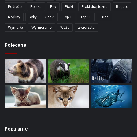
Podróże
Polska
Psy
Ptaki
Ptaki drapieżne
Rogate
Rośliny
Ryby
Ssaki
Top 1
Top 10
Trias
Wymarłe
Wymieranie
Węże
Zwierzęta
Polecane
Popularne