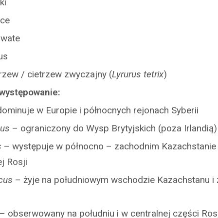
ki
ące
owate
us
trzew / cietrzew zwyczajny (
Lyrurus tetrix
)
 występowanie:
ominuje w Europie i północnych rejonach Syberii
cus
– ograniczony do Wysp Brytyjskich (poza Irlandią)
s
– występuje w północno – zachodnim Kazachstanie 
j Rosji
icus
– żyje na południowym wschodzie Kazachstanu i
– obserwowany na południu i w centralnej części Rosj