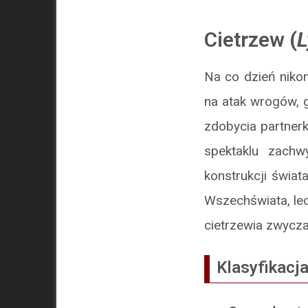
Cietrzew
(
L
Na co dzień niko
na atak wrogów, g
zdobycia partnerk
spektaklu zachw
konstrukcji świat
Wszechświata, lec
cietrzewia zwycza
Klasyfikacj