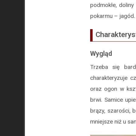
podmokłe, doliny
pokarmu – jagód.
Charakterys
Wygląd
Trzeba się bar
charakteryzuje c
oraz ogon w kszt
brwi. Samice upie
brązy, szarości, 
mniejsze niż u s