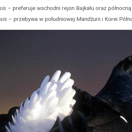
sis
– preferuje wschodni rejon Bajkału oraz północn
nsis
– przebywa w południowej Mandżurii i Korei Półn