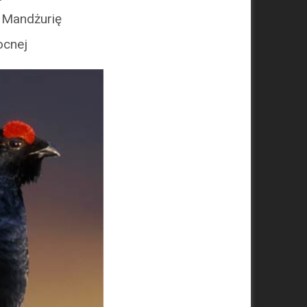
ą Mandżurię
ocnej