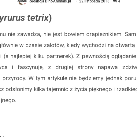
Redakcja DinoAnimals.pl
22 listopada 2016
4
yrurus tetrix
)
mu nie zawadza, nie jest bowiem drapieżnikiem. Sam 
łównie w czasie zalotów, kiedy wychodzi na otwartą
i (a najlepiej kilku partnerek). Z pewnością oglądani
yca i fascynuje, z drugiej strony napawa zdzi
a przyrody. W tym artykule nie będziemy jednak por
z odsłonimy kilka tajemnic z życia pięknego i rzadki
jnego.
a