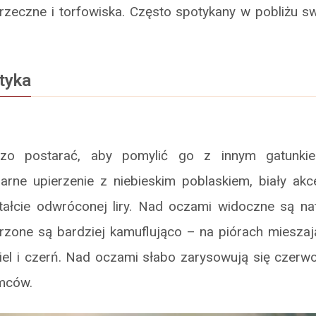
 rzeczne i torfowiska. Często spotykany w pobliżu s
tyka
dzo postarać, aby pomylić go z innym gatunki
zarne upierzenie z niebieskim poblaskiem, biały akc
ałcie odwróconej liry. Nad oczami widoczne są n
rzone są bardziej kamuflująco – na piórach mieszaj
biel i czerń. Nad oczami słabo zarysowują się czerw
amców.