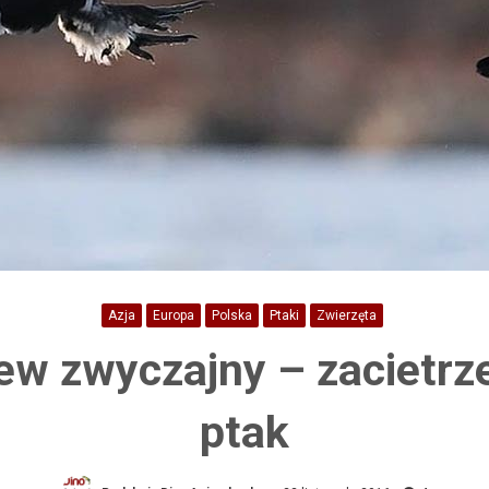
Azja
Europa
Polska
Ptaki
Zwierzęta
ew zwyczajny – zacietr
ptak