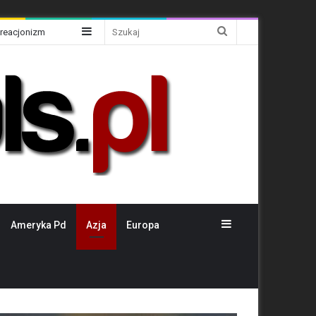
Sidebar
Szukaj
Kreacjonizm
Sidebar
Ameryka Pd
Azja
Europa