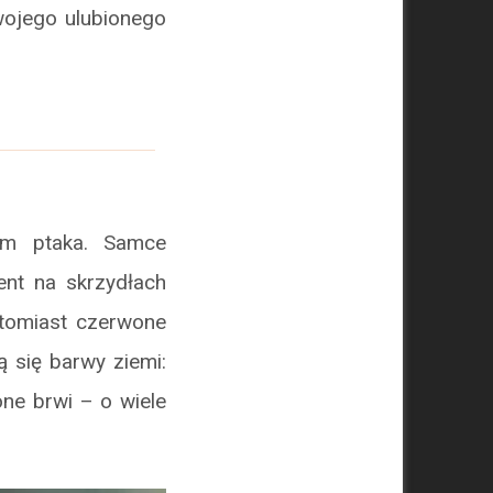
wojego ulubionego
em ptaka. Samce
ent na skrzydłach
atomiast czerwone
ą się barwy ziemi:
one brwi – o wiele