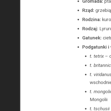
Gromada:
pta
Rząd:
grzebi
Rodzina:
kur
Rodzaj:
Lyrur
Gatunek:
cie
Podgatunki i
t. tetrix
– d
t. britanni
t. viridanu
wschodnie
t. mongol
Mongolii
t. tschusii