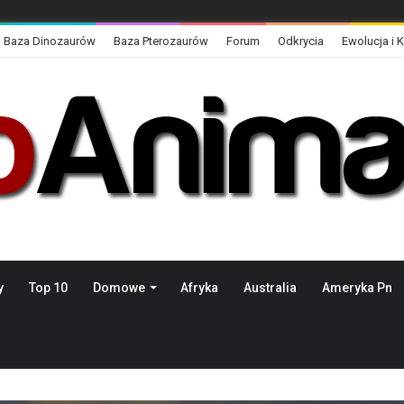
Baza Dinozaurów
Baza Pterozaurów
Forum
Odkrycia
Ewolucja i 
y
Top 10
Domowe
Afryka
Australia
Ameryka Pn