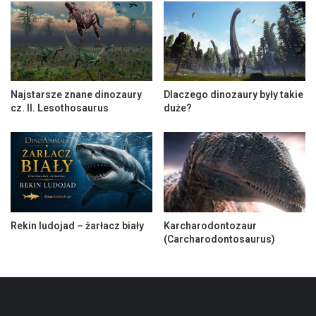
Najstarsze znane dinozaury
Dlaczego dinozaury były takie
cz. II. Lesothosaurus
duże?
Rekin ludojad – żarłacz biały
Karcharodontozaur
(Carcharodontosaurus)