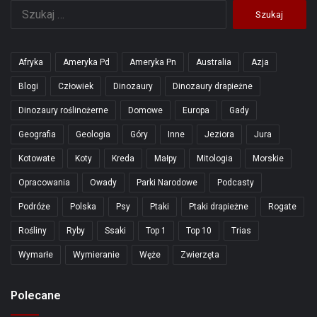
Szukaj:
Afryka
Ameryka Pd
Ameryka Pn
Australia
Azja
Blogi
Człowiek
Dinozaury
Dinozaury drapieżne
Dinozaury roślinożerne
Domowe
Europa
Gady
Geografia
Geologia
Góry
Inne
Jeziora
Jura
Kotowate
Koty
Kreda
Małpy
Mitologia
Morskie
Opracowania
Owady
Parki Narodowe
Podcasty
Podróże
Polska
Psy
Ptaki
Ptaki drapieżne
Rogate
Rośliny
Ryby
Ssaki
Top 1
Top 10
Trias
Wymarłe
Wymieranie
Węże
Zwierzęta
Polecane