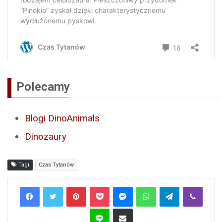
Polecamy
Blogi DinoAnimals
Dinozaury
Tagi
Czas Tytanów
Pinterest
Pocket
Messenger
WhatsApp
Telegram
Viber
Line
Share via Email