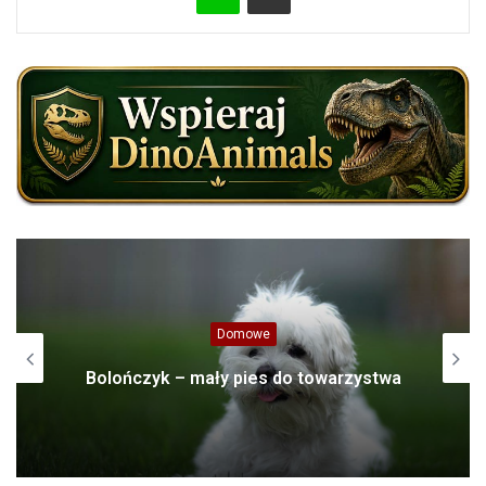
Azja
Rhamphosuchus jeden z największych
krokodyli