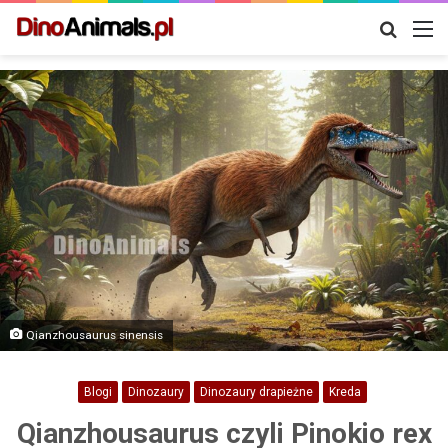
Szukaj
M
Qianzhousaurus sinensis
Blogi
Dinozaury
Dinozaury drapieżne
Kreda
Qianzhousaurus czyli Pinokio rex