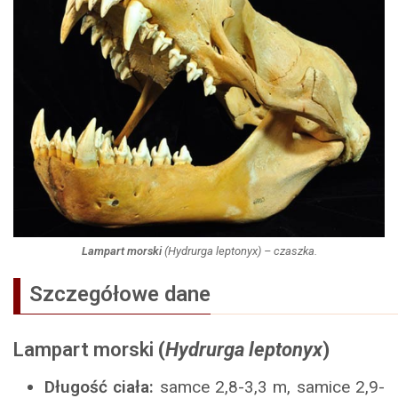
Lampart morski
(
Hydrurga leptonyx
) – czaszka.
Szczegółowe dane
Lampart morski
(
Hydrurga leptonyx
)
Długość ciała:
samce 2,8-3,3 m, samice 2,9-