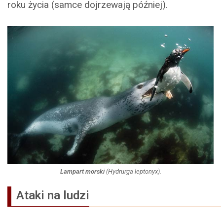
roku życia (samce dojrzewają później).
Lampart morski
(
Hydrurga leptonyx
).
Ataki na ludzi