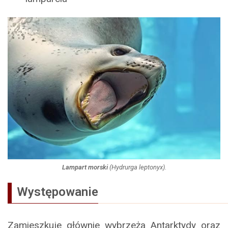
Lampart morski
(
Hydrurga leptonyx
).
Występowanie
Zamieszkuje głównie wybrzeża Antarktydy oraz