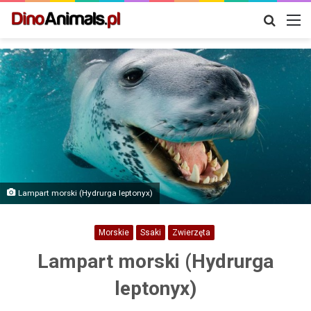
Szukaj
M
Lampart morski (Hydrurga leptonyx)
Morskie
Ssaki
Zwierzęta
Lampart morski (Hydrurga
leptonyx)