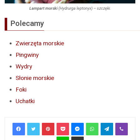
Lampart morski
(
Hydrurga leptonyx
) – szczęki.
Polecamy
Zwierzęta morskie
Pingwiny
Wydry
Słonie morskie
Foki
Uchatki
Pinterest
Pocket
Messenger
WhatsApp
Telegram
Viber
Line
Share via Email