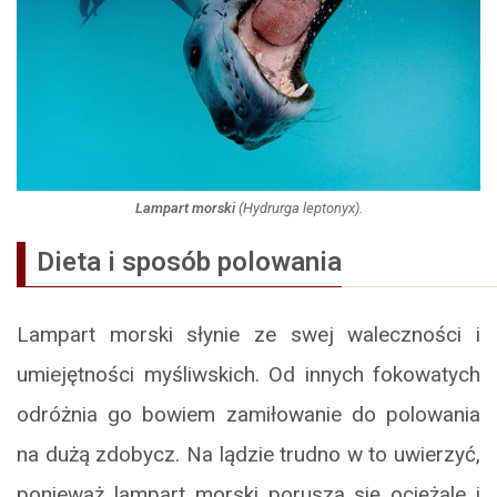
Lampart morski
(
Hydrurga leptonyx
).
Dieta i sposób polowania
Lampart morski słynie ze swej waleczności i
umiejętności myśliwskich. Od innych fokowatych
odróżnia go bowiem zamiłowanie do polowania
na dużą zdobycz. Na lądzie trudno w to uwierzyć,
ponieważ lampart morski porusza się ociężale i