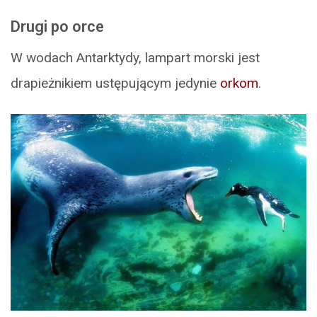
Drugi po orce
W wodach Antarktydy, lampart morski jest
drapieżnikiem ustępującym jedynie
orkom
.