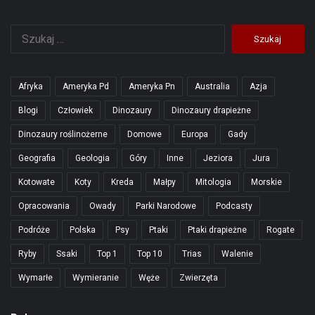
Szukaj:
Afryka
Ameryka Pd
Ameryka Pn
Australia
Azja
Blogi
Człowiek
Dinozaury
Dinozaury drapieżne
Dinozaury roślinożerne
Domowe
Europa
Gady
Geografia
Geologia
Góry
Inne
Jeziora
Jura
Kotowate
Koty
Kreda
Małpy
Mitologia
Morskie
Opracowania
Owady
Parki Narodowe
Podcasty
Podróże
Polska
Psy
Ptaki
Ptaki drapieżne
Rogate
Ryby
Ssaki
Top 1
Top 10
Trias
Walenie
Wymarłe
Wymieranie
Węże
Zwierzęta