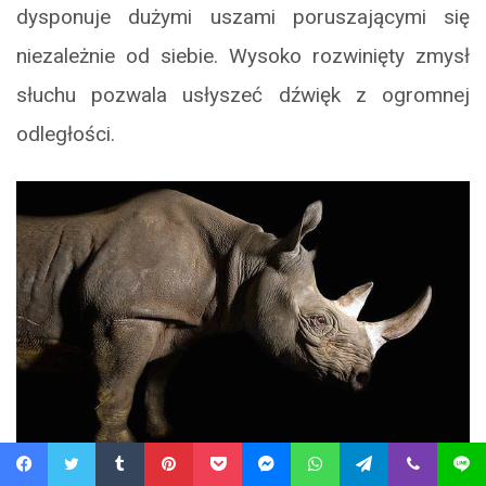
dysponuje dużymi uszami poruszającymi się
niezależnie od siebie. Wysoko rozwinięty zmysł
słuchu pozwala usłyszeć dźwięk z ogromnej
odległości.
Facebook
Twitter
Tumblr
Pinterest
Pocket
Messenger
WhatsApp
Telegram
Viber
Line