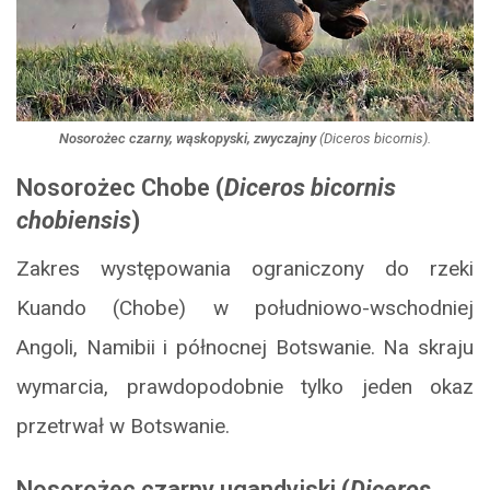
Nosorożec czarny, wąskopyski, zwyczajny
(
Diceros bicornis
).
Nosorożec Chobe
(
Diceros bicornis
chobiensis
)
Zakres występowania ograniczony do rzeki
Kuando (Chobe) w południowo-wschodniej
Angoli, Namibii i północnej Botswanie. Na skraju
wymarcia, prawdopodobnie tylko jeden okaz
przetrwał w Botswanie.
Nosorożec czarny ugandyjski
(
Diceros