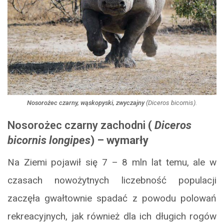
Nosorożec czarny, wąskopyski, zwyczajny
(
Diceros bicornis
).
Nosorożec czarny zachodni
(
Diceros
bicornis
longipes
) – wymarły
Na Ziemi pojawił się 7 – 8 mln lat temu, ale w
czasach nowożytnych liczebność populacji
zaczęła gwałtownie spadać z powodu polowań
rekreacyjnych, jak również dla ich długich rogów