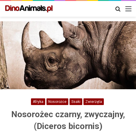
Szukaj
M
Afryka
Nosorożce
Ssaki
Zwierzęta
Nosorożec czarny, zwyczajny,
(Diceros bicornis)