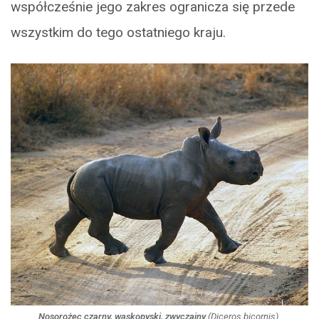
współcześnie jego zakres ogranicza się przede
wszystkim do tego ostatniego kraju.
Nosorożec czarny, wąskopyski, zwyczajny
(
Diceros bicornis
).