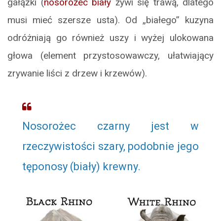
gałązki (
nosorożec biały
żywi się trawą, dlatego
musi mieć szersze usta). Od „białego” kuzyna
odróżniają go również uszy i wyżej ulokowana
głowa (element przystosowawczy, ułatwiający
zrywanie liści z drzew i krzewów).
Nosorożec czarny jest w
rzeczywistości szary, podobnie jego
tęponosy (biały) krewny.