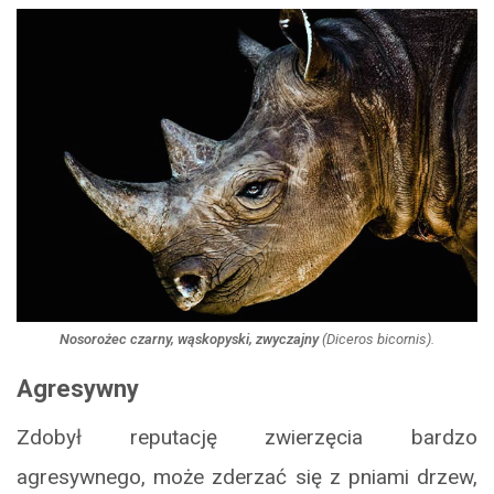
Nosorożec czarny, wąskopyski, zwyczajny
(
Diceros bicornis
).
Agresywny
Zdobył reputację zwierzęcia bardzo
agresywnego, może zderzać się z pniami drzew,