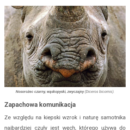
Nosorożec czarny, wąskopyski, zwyczajny
(
Diceros bicornis
).
Zapachowa komunikacja
Ze względu na kiepski wzrok i naturę samotnika
najbardziej czuły jest węch, którego używa do