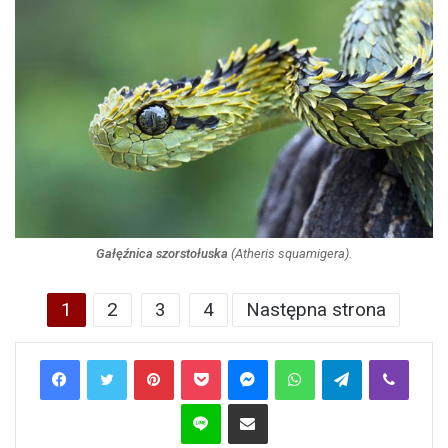
Gałęźnica szorstołuska
(
Atheris squamigera
).
1
2
3
4
Następna strona
Pinterest
Pocket
Messenger
WhatsApp
Telegram
Viber
Line
Share via Email