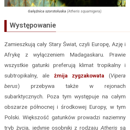
Gałęźnica szorstołuska
(
Atheris squamigera
).
Występowanie
Zamieszkują cały Stary Świat, czyli Europę, Azję i
Afrykę z wyłączeniem Madagaskaru. Prawie
wszystkie gatunki preferują klimat tropikalny i
subtropikalny, ale
żmija zygzakowata
(
Vipera
berus
) przebywa także w rejonach
subarktycznych. Poza tym występuje na całym
obszarze północnej i środkowej Europy, w tym
Polski. Większość gatunków prowadzi naziemny
tryb życia, jedynie osobniki z rodzaju
Atheris
są