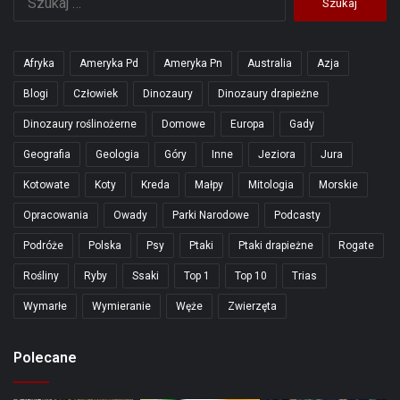
Afryka
Ameryka Pd
Ameryka Pn
Australia
Azja
Blogi
Człowiek
Dinozaury
Dinozaury drapieżne
Dinozaury roślinożerne
Domowe
Europa
Gady
Geografia
Geologia
Góry
Inne
Jeziora
Jura
Kotowate
Koty
Kreda
Małpy
Mitologia
Morskie
Opracowania
Owady
Parki Narodowe
Podcasty
Podróże
Polska
Psy
Ptaki
Ptaki drapieżne
Rogate
Rośliny
Ryby
Ssaki
Top 1
Top 10
Trias
Wymarłe
Wymieranie
Węże
Zwierzęta
Polecane