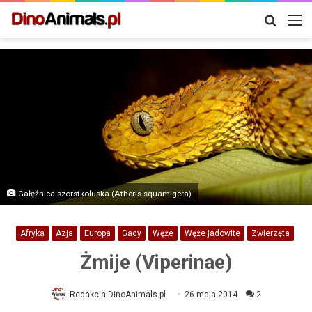
Szukaj
M
Gałęźnica szorstkołuska (Atheris squamigera)
Afryka
Azja
Europa
Gady
Węże
Węże jadowite
Zwierzęta
Żmije (Viperinae)
Redakcja DinoAnimals.pl
26 maja 2014
2