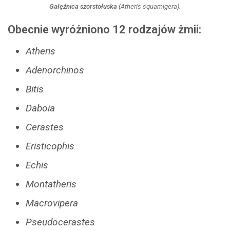
Gałęźnica szorstołuska
(
Atheris squamigera
).
Obecnie wyróżniono 12 rodzajów żmii:
Atheris
Adenorchinos
Bitis
Daboia
Cerastes
Eristicophis
Echis
Montatheris
Macrovipera
Pseudocerastes