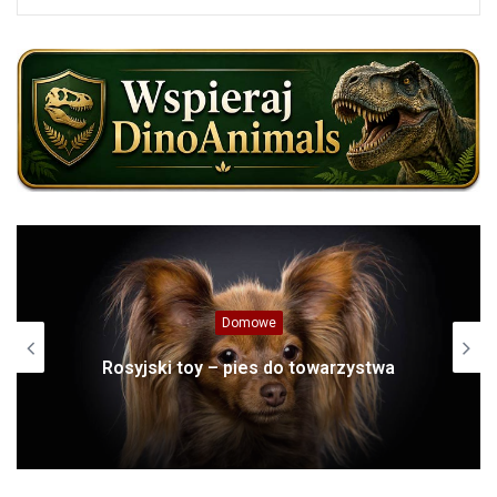
Azja
twa
Ludojady: Tygrys z Champawat