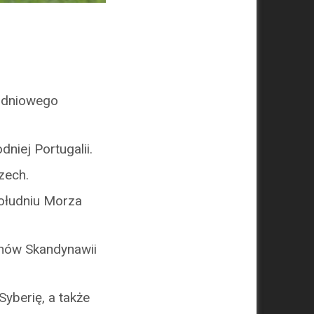
łudniowego
niej Portugalii.
zech.
południu Morza
onów Skandynawii
yberię, a także