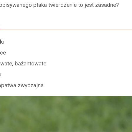
opisywanego ptaka twierdzenie to jest zasadne?
a
ki
ące
owate, bażantowate
x
opatwa zwyczajna