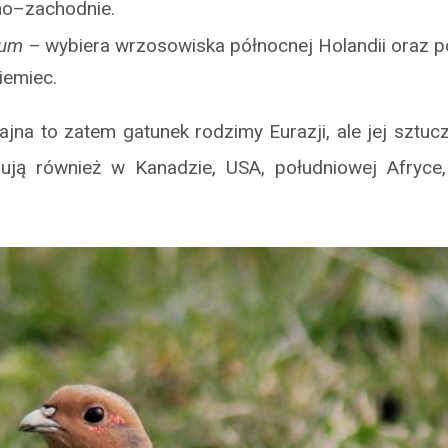
no–zachodnie.
rum –
wybiera wrzosowiska północnej Holandii oraz 
iemiec.
jna to zatem gatunek rodzimy Eurazji, ale jej sztu
ują również w Kanadzie, USA, południowej Afryce,