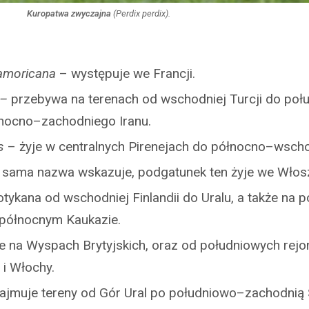
Kuropatwa zwyczajna
(
Perdix perdix
).
 amoricana
– występuje we Francji.
 –
przebywa na terenach od wschodniej Turcji do po
łnocno–zachodniego Iranu.
s
– żyje w centralnych Pirenejach do północno–wschod
 sama nazwa wskazuje, podgatunek ten żyje we Włos
tykana od wschodniej Finlandii do Uralu, a także na 
 północnym Kaukazie.
e na Wyspach Brytyjskich, oraz od południowych rej
 i Włochy.
ajmuje tereny od Gór Ural po południowo–zachodnią S