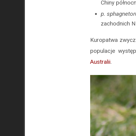
Chiny północ
p. sphagneto
zachodnich N
Kuropatwa zwycza
populacje występ
Australii
.