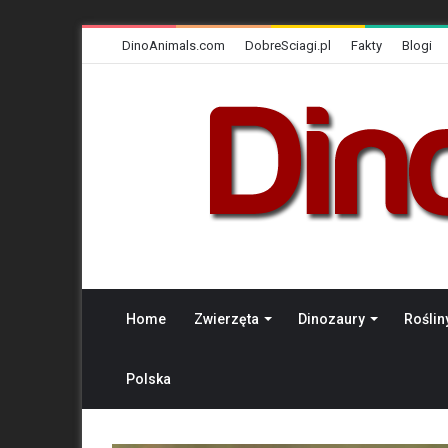
DinoAnimals.com
DobreSciagi.pl
Fakty
Blogi
Home
Zwierzęta
Dinozaury
Roślin
Polska