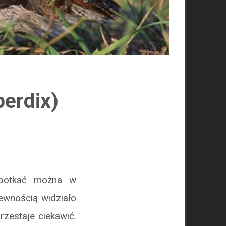
erdix)
spotkać można w
ewnością widziało
zestaje ciekawić.