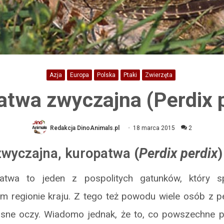
Azja
Europa
Polska
Ptaki
Zwierzęta
atwa zwyczajna (Perdix p
Redakcja DinoAnimals.pl
18 marca 2015
2
zwyczajna
,
kuropatwa
(
Perdix perdix
)
atwa to jeden z pospolitych gatunków, który 
ym regionie kraju. Z tego też powodu wiele osób z p
sne oczy. Wiadomo jednak, że to, co powszechne pr