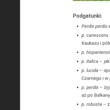
Podgatunki:
Perdix perdix
p. canescens
Kaukazu i pó
p. hispaniensi
p. italica
– jak
p. lucida
– spo
Czarnego i w
p. perdix
– żyj
aż po Bałkany
p. robusta
– z