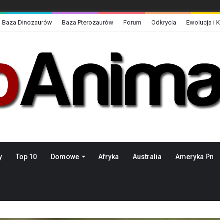
Baza Dinozaurów
Baza Pterozaurów
Forum
Odkrycia
Ewolucja i 
y
Top 10
Domowe
Afryka
Australia
Ameryka Pn