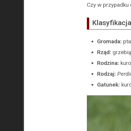
Czy w przypadku 
Klasyfikacj
Gromada:
pta
Rząd:
grzebi
Rodzina:
kur
Rodzaj:
Perdi
Gatunek:
kur