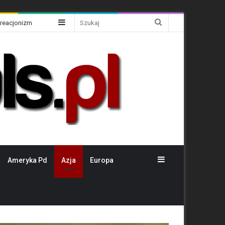
Sidebar
Szukaj
Kreacjonizm
Sidebar
Ameryka Pd
Azja
Europa